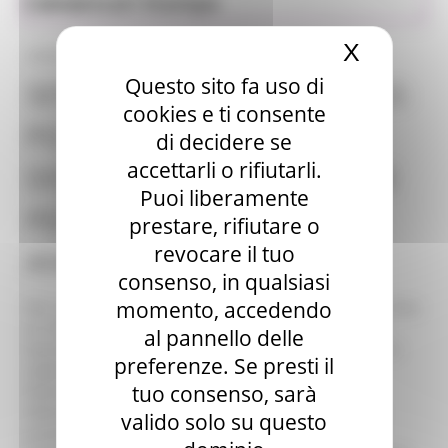
Comunicati Stampa
Sociale
X
Nascond
20/09/2019
Questo sito fa uso di
SERVIZIO CIVILE UNIVERSALE:
cookies e ti consente
PIÙ DI MILLE I POSTI
di decidere se
accettarli o rifiutarli.
DISPONIBILI NELLE MARCHE
Puoi liberamente
PER I GIOVANI DAI 18 AI 28
prestare, rifiutare o
revocare il tuo
ANNI DI ETÀ
consenso, in qualsiasi
momento, accedendo
Per i giovani dai 18 ai 28 anni di età, dal 4 settembre e fino
al 10 ottobre, è possibilità candidarsi per i progetti di
al pannello delle
Servizio Civile Universale in Italia e all’estero, nei diversi
preferenze. Se presti il
settori di intervento (Assistenza; Protezione civile;
tuo consenso, sarà
Patrimonio ambientale e riqualificazione urbana;
Patrimonio storico, artistico e culturale; Educazione e
valido solo su questo
promozione culturale, paesaggistica, ambientale, del