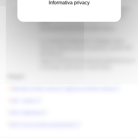
dall’associazione/cooperativa
Informativa privacy
sociale inerenti le competenze di cui sopra,
con periodi di riferimento e con specifica
della
dislocazione territoriale delle stesse.
La richiesta di adesione e l’allegato sopra
indicati devono essere trasmessi tramite PEC
all’indirizzo
regione.marche.inclusionesociale@emarche.it
in formato .pdf entro il 30/07/2026.
Allegati:
Decreto 24 del 22-06-26 riapertura termini Avviso
All 1 Avviso
All 2 Adesione
All 3 Curruculum associazione