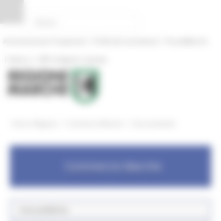
Pannello di gestione dei cookies
|
|
Amministrazione Trasparente
Profilo del committente
ProcediMarche
|
|
Rubrica
URP: la Regione risponde
/
/
Entra in Regione
Commercio Marche
Aree tematiche
Commercio Marche
Aree pubbliche