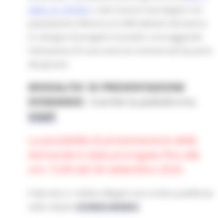
della L.R. 29/2021
o dei Comuni marchigiani con
popolazione inferiore ai 5.000 abitanti attraverso
lo sviluppo di progetti innovativi, incoraggiando
l’attivazione di nuovi esercizi commerciali da parte
dei giovani.
MODALITA' DI PRESENTAZIONE
DOMANDE:
tramite la piattaforma
SIGEF
La possibilità di presentazione delle
domande è stata prorogata fino alle
ore 13:00 del 30 settembre 2025.
Il decreto e i relativi allegati sono inoltre pubblicati
nella relativa
SCHEDA BANDO
.