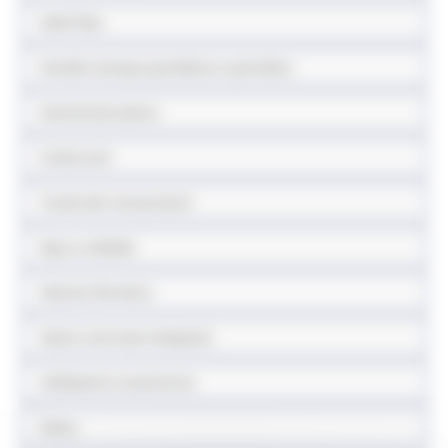
Sede fissa
Vendita stampa quotidiana e periodica
Somministrazione
Carburanti
Tutela dei consumatori
Equo e solidale
Sistema fieristico
Azioni contrasto ludopatia
Validazione mascherine
Sisma