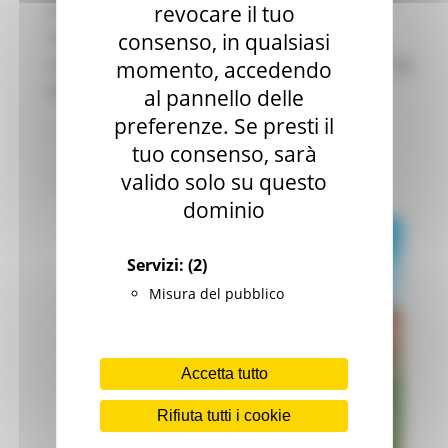
AI PROGETTI PER LA RIQUALIFICAZIONE E
revocare il tuo
VALORIZZAZIONE DELLE IMPRESE DEL
consenso, in qualsiasi
COMMERCIO E DELLA SOMMINISTRAZIONE AL
momento, accedendo
PUBBLICO DI ALIMENTI E BEVANDE
al pannello delle
preferenze. Se presti il
Commercio Marche
22 views
tuo consenso, sarà
Torna alle news
valido solo su questo
dominio
Servizi:
(2)
Misura del pubblico
Accetta tutto
Rifiuta tutti i cookie