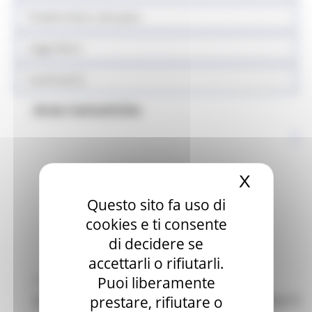
Prodotti sfusi e alla spina
Legge Menù
Locali storici
Aree tematiche
X
Nascond
Questo sito fa uso di
cookies e ti consente
di decidere se
accettarli o rifiutarli.
Puoi liberamente
MERCOLEDÌ 3 SETTEMBRE 2025 10:05
prestare, rifiutare o
BANDO PER LA CONCESSIONE DEI CONTRIBUTI