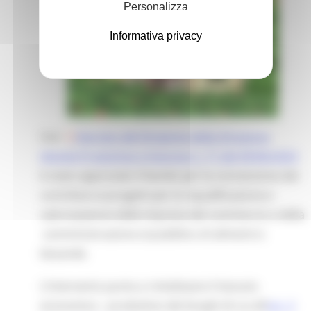
Personalizza
Informativa privacy
Con
Decreto del Dirigente della Direzione
Attività Produttive e Imprese n. 71 del 09/06/2025
è stato approvato il bando per la concessione dei
contributi ai progetti per la riqualificazione e
valorizzazione delle imprese del commercio e della
somministrazione al pubblico di alimenti e
bevande.
L’intervento punta a rivitalizzare il tessuto
economico - produttivo dei borghi di cui all’
art. 3