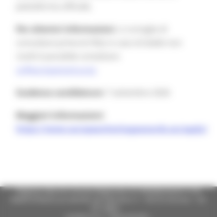
piattaforma ufficiale.
Per ulteriori informazioni
, si consiglia di
consultare prima le FAQ; in caso di dubbi non
risolti è possibile contattare:
cs@europanostra.org
Scadenza candidature:
7 settembre 2026
Maggiori informazioni:
https://www.europeanheritageawards.eu/apply/
Regione Marche Giunta Regionale (CF 80008630420 P.IVA
00481070423) via Gentile da Fabriano, 9 - 60125 Ancona - tel.
071.8061
casella p.e.c. istituzionale :