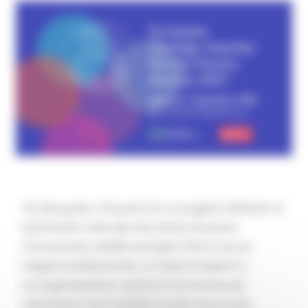
Sei alla guida o fai parte di un progetto dedicato al
patrimonio culturale che merita di essere
riconosciuto a livello europeo? Che tu sia un
singolo professionista, un team di esperti o
un’organizzazione, questa è l’occasione per
valorizzare i tuoi risultati e concorrere ai più