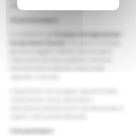
patrimonio culturale
Chi può partecipare
Le candidature agli
European Heritage Awards /
Europa Nostra Awards
sono aperte a un’ampia
gamma di soggetti: individui, team di esperti,
organizzazioni private e pubbliche, incluse le
amministrazioni pubbliche a livello locale,
regionale o nazionale.
L’importante è che il progetto riguardi la tutela,
conservazione, ricerca, educazione o
valorizzazione del patrimonio culturale europeo e
rispetti i criteri previsti dal bando.
Come partecipare