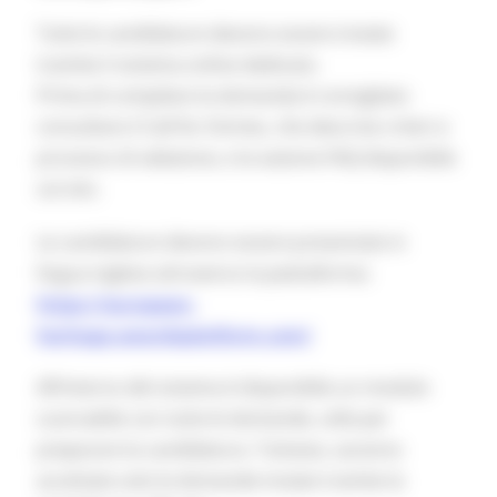
Tutte le candidature devono essere inviate
tramite il sistema online dedicato.
Prima di compilare la domanda è consigliato
consultare il Call for Entries, che descrive criteri e
processo di selezione, e la sezione FAQ disponibile
sul sito.
Le candidature devono essere presentate in
lingua inglese attraverso la piattaforma:
https://european-
heritage.awardsplatform.com/
All’interno del sistema è disponibile un modulo
scaricabile con tutte le domande, utile per
preparare la candidatura. Tuttavia, saranno
accettate solo le domande inviate tramite la