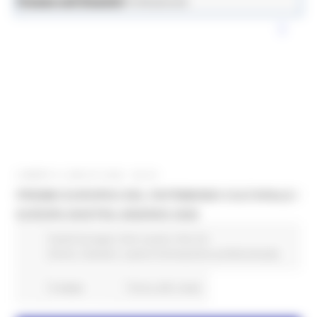
News ed Eventi
Lavoro e Formazione Professionale
LUNEDÌ 6 LUGLIO 2026 08:00
PREMIO EUROPEO DEL PATRIMONIO CULTURALE /
EUROPA NOSTRA AWARDS 2026
Fondi Europei
Enti Locali e PA
EU
Direct
Giovani
Lavoro Formazione professionale
9 views
Torna alle news