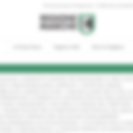
|
Amministrazione Trasparente
Profilo del committen
In Primo Piano
Regione Utile
Entra in Regione
TENGONO IL MANIFESTO EUROPEO PER PROTEGGERE LE AREE COST
GIE E VIDEOSORVEGLIANZA: APPROVATI I CRITERI DEL BANDO
!
UBBLICATO IL BANDO DA OLTRE 11 MILIONI DI EURO PER LE PMI, 
A SPERIMENTALE LA FERMATA DI CIVITANOVA PER DUE FRECCIAROS
I STORIA, INNOVAZIONE E SOCCORSO AL SERVIZIO DEL TERRITORIO
!
RO: “RISORSE DECISIVE PER LE INFRASTRUTTURE PORTUALI DEL MEDI
IONE RINNOVA L'IMPEGNO PER UNA NATURA SENZA BARRIERE
!
"DALL’EMERGENZA ALLA RICOSTRUZIONE. LA SICUREZZA DELLA COMU
 DISABILI E PERSONE FRAGILI: LA REGIONE APPROVA UN AUMENTO 