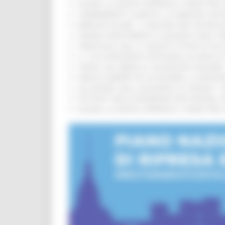
EUSAIR, LA GIUNTA APPROVA IL PIANO PER 
CAMBIAMENTI CLIMATICI, LE MARCHE SOS
MARCHE SICURE, 1,2 MILIONI PER TECNOLO
FONDO INVESTIMENTI E LIQUIDITÀ 2026: P
TRENITALIA, DAL 31 AGOSTO ATTIVA IN VI
IL 118 DI MACERATA FESTEGGIA 30 ANNI D
CIPESS, VIA LIBERA AI 106 MILIONI, BUGA
PARCHI SEMPRE PIÙ ACCESSIBILI, LA REG
ALLUVIONE 2022, ACQUAROLI AI SINDACI: 
PIÙ POSTI NELLE RESIDENZE PER ANZIANI,
EUSAIR, LA GIUNTA APPROVA IL PIANO PER 