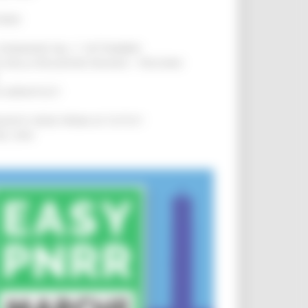
IERE
!
LE DOMANDE DAL 1° SETTEMBRE
!
SA DELLA RELAZIONE MILANO – PESCARA
!
O ADRIATICO”
!
NITA’ VIENE PRIMA DI TUTTO”
!
DEL 35%
!