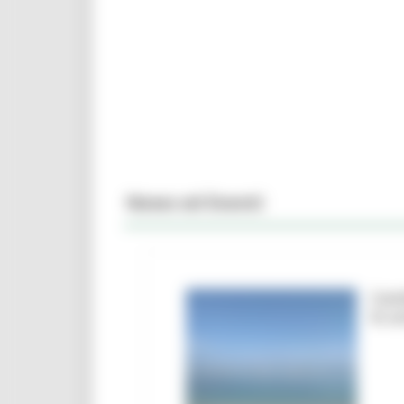
News ed Eventi
Camb
le a