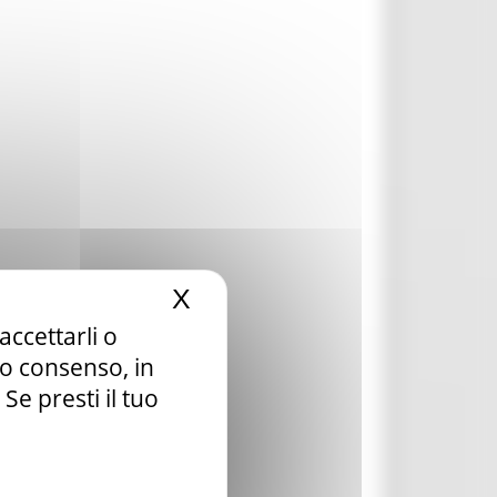
X
Nascondi il banner dei c
accettarli o
tuo consenso, in
e presti il tuo