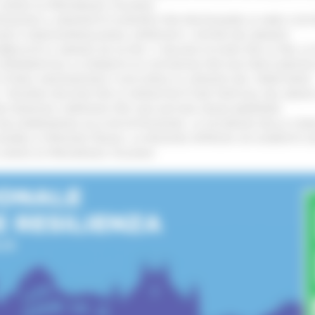
L’ANNO DI PRESIDENZA ITALIANA
!
TENGONO IL MANIFESTO EUROPEO PER PROTEGGERE LE AREE COST
GIE E VIDEOSORVEGLIANZA: APPROVATI I CRITERI DEL BANDO
!
UBBLICATO IL BANDO DA OLTRE 11 MILIONI DI EURO PER LE PMI, 
A SPERIMENTALE LA FERMATA DI CIVITANOVA PER DUE FRECCIAROS
I STORIA, INNOVAZIONE E SOCCORSO AL SERVIZIO DEL TERRITORIO
!
RO: “RISORSE DECISIVE PER LE INFRASTRUTTURE PORTUALI DEL MEDI
IONE RINNOVA L'IMPEGNO PER UNA NATURA SENZA BARRIERE
!
"DALL’EMERGENZA ALLA RICOSTRUZIONE. LA SICUREZZA DELLA COMU
 DISABILI E PERSONE FRAGILI: LA REGIONE APPROVA UN AUMENTO 
L’ANNO DI PRESIDENZA ITALIANA
!