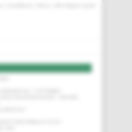
|
|
|
te
ProcediMarche
Rubrica
URP: la Regione risponde
IERE
!
LE DOMANDE DAL 1° SETTEMBRE
!
SA DELLA RELAZIONE MILANO – PESCARA
!
O ADRIATICO”
!
NITA’ VIENE PRIMA DI TUTTO”
!
DEL 35%
!