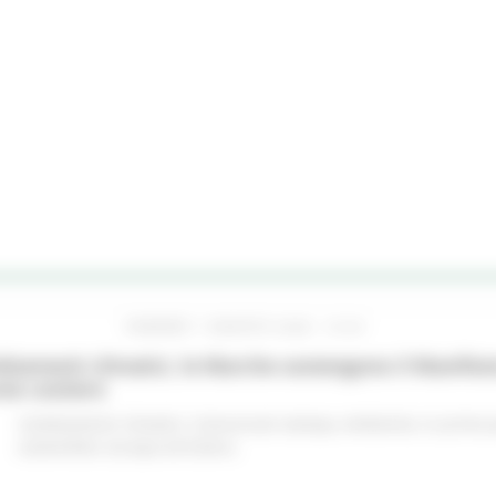
VENERDÌ 7 AGOSTO 2026 10:24
iamenti climatici, le Marche sostengono il Manifes
ree costiere
Cambiamenti climatici
Comunicati stampa
Ambiente
In primo 
sostenibile
Europa ed Estero