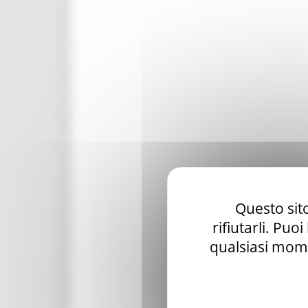
Questo sito
rifiutarli. Puo
qualsiasi mome