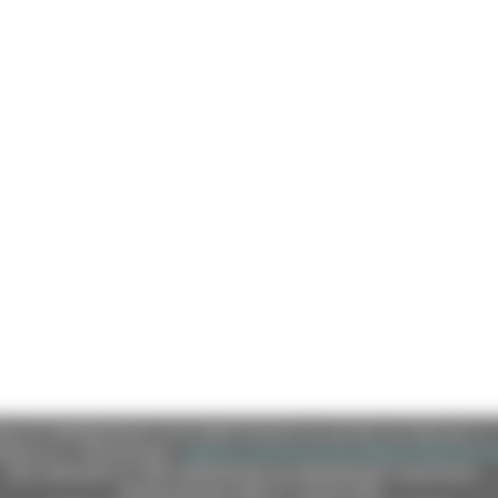
e (CF 80008630420 P.IVA 00481070423) via Gentile da Fabriano, 9 
ella p.e.c. istituzionale :
regione.marche.protocollogiunta@emarche
Sito realizzato su CMS DotNetNuke by DotNetNuke Corporation
Autorizzazione SIAE n° 1225/I/1298