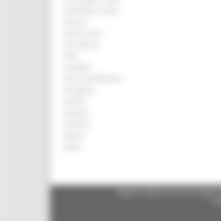
Sant'Elpidio a Mare
Sarnano
Sassocorvaro
Sassoferrato
Sefro
Senigallia
Serra Sant'Abbondio
Servigliano
Smerillo
Spinetoli
Talamello
Urbania
Urbino
Regione Marche Giunta Regional
cas