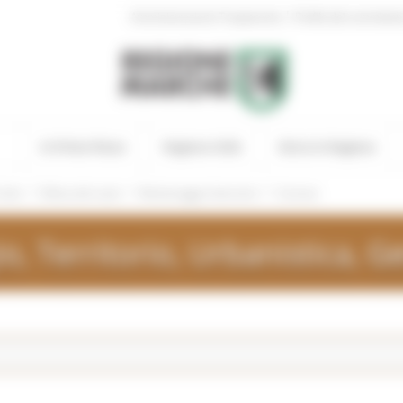
|
Amministrazione Trasparente
Profilo del committen
In Primo Piano
Regione Utile
Entra in Regione
/
/
/
ivile
Difesa del suolo
Monitoraggio Interventi
Comune
, Territorio, Urbanistica, Ge