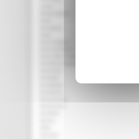
Lunano
Maiolati Spontini
Maiolo
Massignano
Mergo
Monte Cerignone
Monte San Martino
Monte Vidon Combatte
Montefalcone Appennino
Montefortino
Montegallo
Montegiorgio
Montelupone
Montemarciano
Montemonaco
Novafeltria
Numana
Offida
Ortezzano