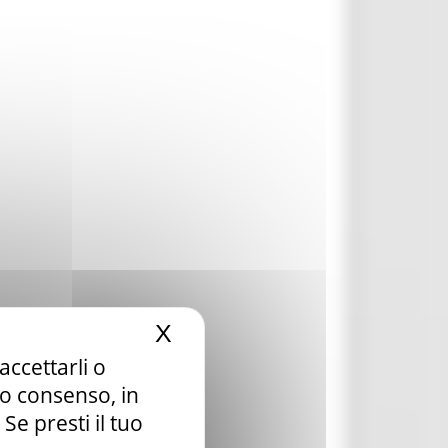
X
Nascondi il banner dei c
accettarli o
tuo consenso, in
e presti il tuo