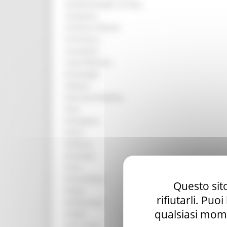
Castelsantangelo sul Nera
Castignano
Civitanova Marche
Comunanza
Cossignano
Cupra Marittima
Esanatoglia
Fabriano
Falconara Marittima
Fano
Fermignano
Fermo
Filottrano
Fiuminata
Force
Fossombrone
Questo sito
Genga
rifiutarli. Puo
Grottammare
qualsiasi mome
Gualdo
Loro Piceno