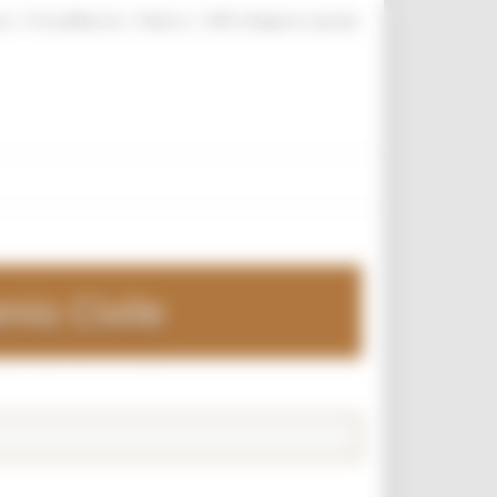
|
|
|
te
ProcediMarche
Rubrica
URP: la Regione risponde
nio Civile