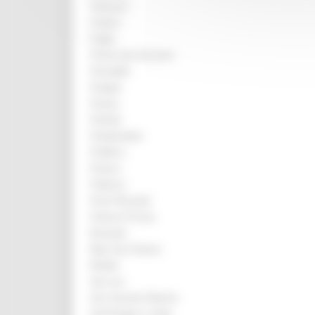
Palmiano
Pedaso
Peglio
Penna San Giovanni
Pennabilli
Pergola
Pesaro
Petritoli
Piandimeleto
Piobbico
Pioraco
Pollenza
Porto Recanati
Potenza Picena
Recanati
Ripe San Ginesio
Rotella
San Leo
San Severino Marche
Sant'Angelo in Vado