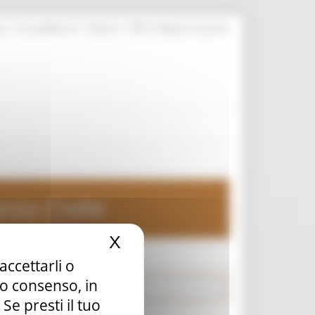
|
|
|
te
ProcediMarche
Rubrica
URP: la Regione risponde
nio Civile
X
Nascondi il banner dei c
accettarli o
tuo consenso, in
e presti il tuo