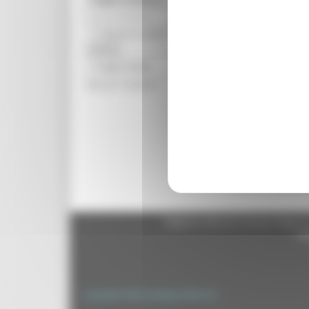
Bandi scaduti
Nessun risultato
Regione Marche Giunta Regional
cas
Copyright 2026 by Regione Marche