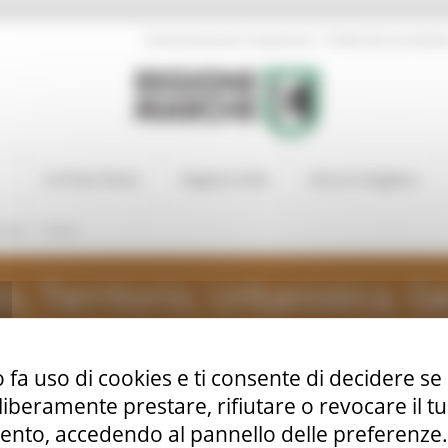
|
Amministrazione Trasparente
Profilo del committen
In Primo Piano
Regione Utile
Entra in Regione
/
ivile
Avvisi
, Territorio, Urbanistica, Ge
 fa uso di cookies e ti consente di decidere se 
i liberamente prestare, rifiutare o revocare il 
anistica Genio Civile
nto, accedendo al pannello delle preferenze. S