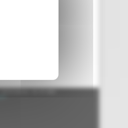
- 60125 Ancona - tel. 071.8061
.it