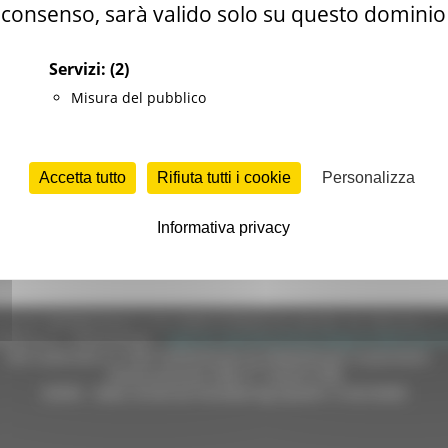
consenso, sarà valido solo su questo dominio
Servizi:
(2)
Misura del pubblico
Accetta tutto
Rifiuta tutti i cookie
Personalizza
Informativa privacy
e (CF 80008630420 P.IVA 00481070423) via Gentile da Fabriano, 9 
ella p.e.c. istituzionale :
regione.marche.protocollogiunta@emarche
Sito realizzato su CMS DotNetNuke by DotNetNuke Corporation
Autorizzazione SIAE n° 1225/I/1298
DUNS - Data Universal Numbering System: 514216030