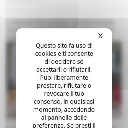
LE MARCHE PER I GIOVANI - LAVORO E GIOVANI
TALENTI, LA REGIONE MARCHE APPROVA DUE
X
Nascond
NUOVE MISURE DA OLTRE 20 MILIONI DI EURO
Questo sito fa uso di
cookies e ti consente
di decidere se
accettarli o rifiutarli.
Puoi liberamente
prestare, rifiutare o
revocare il tuo
consenso, in qualsiasi
momento, accedendo
al pannello delle
GIOVEDÌ 28 MAGGIO 2026 14:48
preferenze. Se presti il