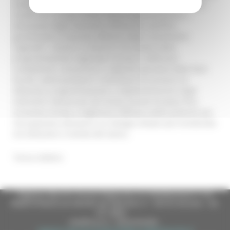
sindacali e datoriali. L'obiettivo è chiaro: fare delle parti
sociali veri e propri driver nella programmazione e
attuazione degli interventi cofinanziati dall’FSE+,
garantendo la massima efficacia degli investimenti
regionali”. L’avviso si inserisce nel quadro della
programmazione regionale e punta a rafforzare
competenze, conoscenze e capacità operative delle Parti
Sociali, valorizzandone il contributo nei processi di
ideazione, programmazione e implementazione degli
interventi cofinanziati dal Fondo Sociale Europeo Plus.
Un’azione mirata a migliorare l’efficacia delle politiche per
l’occupazione attraverso un dialogo sempre più strutturato
tra istituzioni e mondo del lavoro.
Torna indietro
Regione Marche Giunta Regionale (CF 80008630420 P.IVA
00481070423) via Gentile da Fabriano, 9 - 60125 Ancona - tel.
071.8061
casella p.e.c. istituzionale :