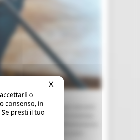
X
Nascondi il banner dei c
accettarli o
tuo consenso, in
tti circa 21 milioni di euro per interventi
e presti il tuo
lizia scolastica 2018-2020. “Al contempo,
ery Fund per interventi di efficientamento
ssario”, spiega l’assessore ai Lavori