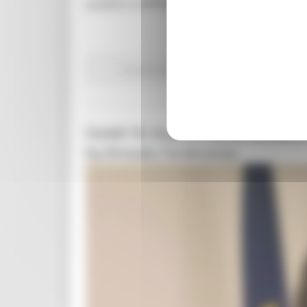
pubblici e all’Edilizia scolastica Francesco Ba
In primo piano
Edilizia Lavori Pubblici
Giova
Covid-19, le province di Fermo e
ha firmato l’ordinanza