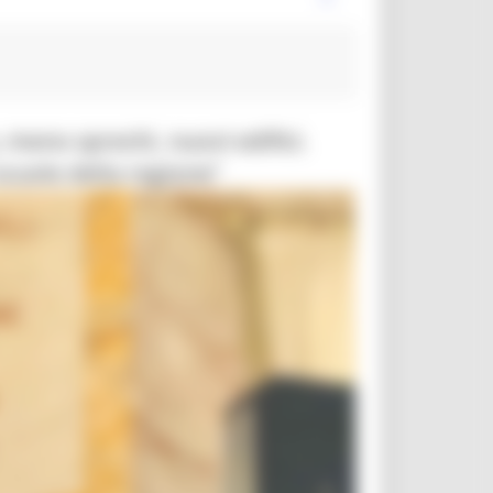
, meno sprechi, nuovi edifici.
scuole della regione”