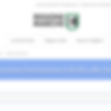
|
Amministrazione Trasparente
Profilo del committen
In Primo Piano
Regione Utile
Entra in Regione
/
io
News ed Eventi
truzione Formazione e Diritto allo st