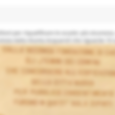
oni per riqualificare le scuole: più sicurezza
voluta dalla Giunta Acquaroli che riguarda 10 