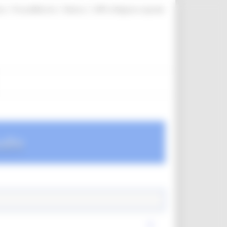
|
|
|
te
ProcediMarche
Rubrica
URP: la Regione risponde
udio