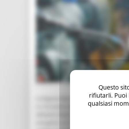
DOMENICA 21 MARZO 2021 13:13
Questo sito
rifiutarli. Puo
La Regione Marche intensifica l’attività di r
qualsiasi mome
su 10 scuole in diverse aree delle Marche, 
abbiamo chiesto al governo di destinare all
energetico e di riduzione del rischio sismi