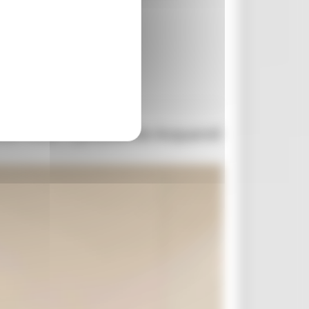
..
na rossa. Il presidente Acquaroli