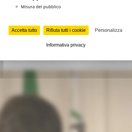
ldelli.
Misura del pubblico
ni
Istruzione Formazione e Diritto allo studio
Sociale
Continua
Accetta tutto
Rifiuta tutti i cookie
Personalizza
Informativa privacy
 Pesaro e Urbino da mercoledì 10 marzo in zo