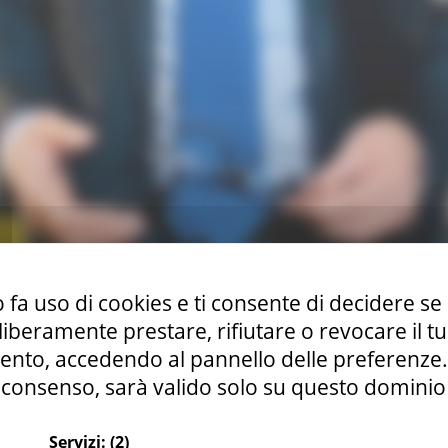
 fa uso di cookies e ti consente di decidere se 
i liberamente prestare, rifiutare o revocare il 
iqualificazione del patrimonio edilizio scolastico. Assegna infa
nto, accedendo al pannello delle preferenze. S
nell’ambito del Piano 2020 del Programma triennale per l’edi
consenso, sarà valido solo su questo dominio
e scuole marchigiane ulteriori 200 milioni di euro del Recov
co, anche con demolizione e ricostruzione dei plessi ove nece
Servizi:
(2)