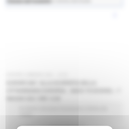
News ed eventi
Istruzione Formazione e Diritto allo Studio
GIOVEDÌ 6 MAGGIO 2021 12:54
EUROPE DAY ALLA SCOPERTA DELLA
CITTADINANZA EUROPEA - BACK TO SCHOOL – 7
MAGGIO 2021 ORE 12.00
EU Direct
Istruzione Formazione e Diritto allo
studio
0 views
Torna alle news