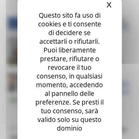
X
Nascond
Questo sito fa uso di
cookies e ti consente
di decidere se
accettarli o rifiutarli.
Puoi liberamente
prestare, rifiutare o
revocare il tuo
consenso, in qualsiasi
momento, accedendo
al pannello delle
preferenze. Se presti il
tuo consenso, sarà
valido solo su questo
dominio
Il 7 maggio 2021 ore 12.00 avrà luogo
Europe Day
Alla Scoperta della Cittadinanza Europea -