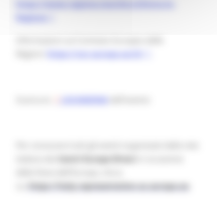
https://www.regione.marche.it/
Entra-in-
Regione
Informazioni sul Comitato Europeo delle
Regioni:
https://cor.europa.eu/it/
Scarica la
LOCANDINA
dell'evento
Per conoscere tutti gli eventi organizzati dalla rete
italiana dei
Centri Europe Direct
in occasione
della Festa dell'Europa, clicca
su:
https://italy.representation.ec.europa.eu