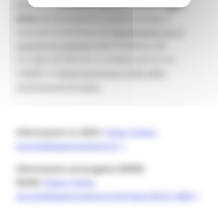
attraverso
attività di ricerca e monitoraggio
civico
dei finanziamenti pubblici europei e
nazionali. E’ promosso da
Dipartimento per le
politiche di coesione
della Presidenza del
Consiglio dei Ministri, in collaborazione con
il
MIUR
e la
Rappresentanza in Italia della
Commissione Europea.
Informazioni su ASOC:
https://www.
ascuoladiopencoesione.it/
Informazioni sul progetto GREEN
ROAD:
https://www.
ascuoladiopencoesione.it/it/
team/20-21_0204