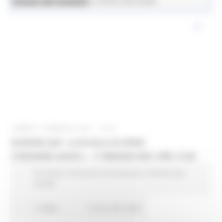
News ed eventi
Istruzione Formazione e Diritto allo Studio
LUNEDÌ 10 MAGGIO 2021 13:07
EUROPE DAY A SCUOLA DI OPEN
COESIONE (ASOC) – 17 MAGGIO 2021 ORE 15.00
EU Direct
Istruzione Formazione e Diritto allo
studio
1 views
Torna alle news