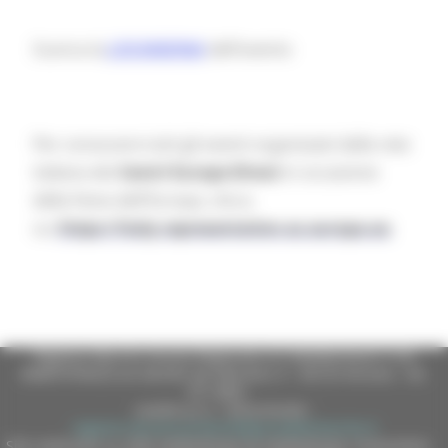
Scarica la
LOCANDINA
dell'evento
Per conoscere tutti gli eventi organizzati dalla rete
italiana dei
Centri Europe Direct
in occasione
della Festa dell'Europa, clicca
su:
https://italy.representation.ec.europa.eu
Regione Marche Giunta Regionale (CF 80008630420 P.IVA
00481070423) via Gentile da Fabriano, 9 - 60125 Ancona - tel.
071.8061
casella p.e.c. istituzionale :
regione.marche.protocollogiunta@emarche.it
Sito realizzato su CMS DotNetNuke by DotNetNuke Corporation