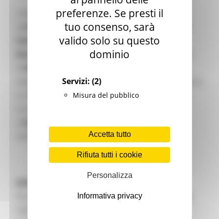
preferenze. Se presti il
L’evento online, promosso e realizzato
tuo consenso, sarà
dal
l’
Istituto Tecnico Industriale “Montani” di
valido solo su questo
Fermo
in collaborazione con il centro
Europe
dominio
Direct Regione Marche,
vede la partecipazione
di
Nicola Loira
Sindaco di PORTO SAN
Servizi:
(2)
GIORGIO,
Alessandro Paccapelo
Dirigente Settore
LL.PP. Protezione Civile, Ambiente, Urbanistica,
Misura del pubblico
Contratti e Appalti del COMUNE DI FERMO
e
Federico Spagnoli
del Circolo fermano
Accetta tutto
LEGAMBIENTE
Rifiuta tutti i cookie
Personalizza
ASOC
è un percorso didattico innovativo
finalizzato a promuovere e sviluppare principi di
Informativa privacy
cittadinanza attiva e consapevole,