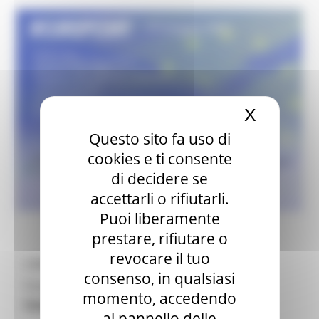
X
Nascond
Questo sito fa uso di
cookies e ti consente
di decidere se
accettarli o rifiutarli.
Puoi liberamente
prestare, rifiutare o
revocare il tuo
Il
17 maggio
2021, alle
ore 15.00, avrà
consenso, in qualsiasi
luogo
Europe Day - A scuola di Open
momento, accedendo
Coesione (ASOC)
.
al pannello delle