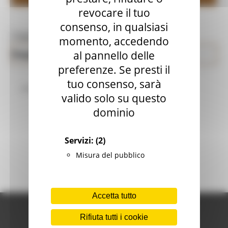
revocare il tuo
consenso, in qualsiasi
Toggle navigation
MENU & Contatti
momento, accedendo
Repertorio
al pannello delle
Paesaggio Territorio Urbanistica Genio Civile
preferenze. Se presti il
tuo consenso, sarà
PROVA_ANDREA2
valido solo su questo
dominio
Servizi:
(2)
Misura del pubblico
Accetta tutto
Rifiuta tutti i cookie