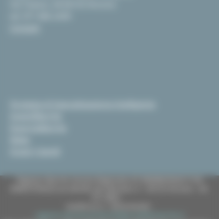
Via Tiziano, 44 60125 Ancona
tel. 071 806 2439
Contatti
Strategia di Specializzazione Intelligente
InvestiMarche
EsportaMarche
News
Scopri i bandi
Regione Marche Giunta Regionale (CF 80008630420 P.IVA
00481070423) via Gentile da Fabriano, 9 - 60125 Ancona - tel.
071.8061
casella p.e.c. istituzionale :
regione.marche.protocollogiunta@emarche.it