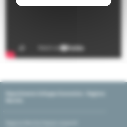
Dipartimento Sviluppo Economico - Regione
Marche
Regione Marche Palazzo Leopardi