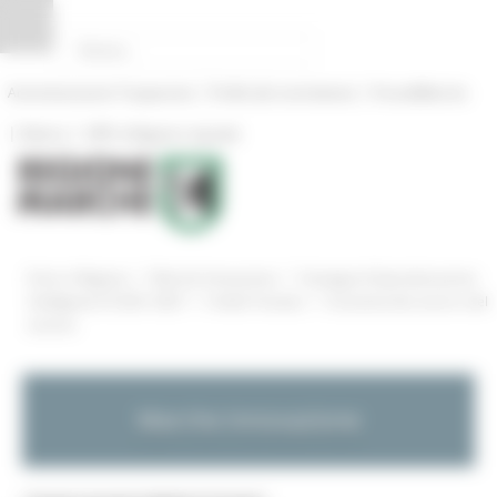
Pannello di gestione dei cookies
|
|
Amministrazione Trasparente
Profilo del committente
ProcediMarche
|
|
Rubrica
URP: la Regione risponde
/
/
Entra in Regione
Marche Innovazione
Strategia di Specializzazione
/
/
Intelligente S3 2021-2027
Ambiti Tematici
Economia dei servizi e del
turismo
Marche Innovazione