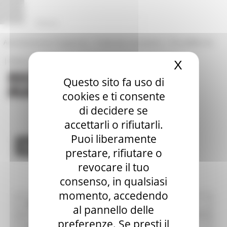
Pannello di gestione dei cookies
|
|
Amministrazione Trasparente
Profilo del committente
ProcediMarche
|
|
Rubrica
URP: la Regione risponde
X
Nascond
Questo sito fa uso di
cookies e ti consente
di decidere se
accettarli o rifiutarli.
Puoi liberamente
Enter Title
prestare, rifiutare o
revocare il tuo
consenso, in qualsiasi
momento, accedendo
Alluvione 2024
al pannello delle
preferenze. Se presti il
Comitato Unico di Garanzia