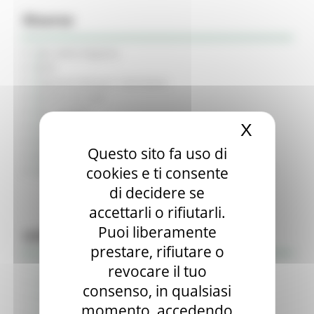
Risorse
Atti della Regione
BUR
Opportunità per il territorio
Servizi on Line
Siti tematici
Articolazione degli Uffici
X
Nascond
Rubrica
Questo sito fa uso di
Elenco caselle PEC
cookies e ti consente
Indice nazionale PA – riferimenti Giunta regionale
di decidere se
accettarli o rifiutarli.
Puoi liberamente
Informazione & Trasparenza
prestare, rifiutare o
revocare il tuo
Avvisi e Atti di Notifica - Regione Marche
Bandi di concorso aperti
consenso, in qualsiasi
Bandi di concorso in svolgimento
momento, accedendo
Avvisi pubblici