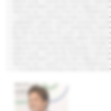
MARCHE SICURE, 1,2 MILIONI PER TECNOLOGIE E VIDEOSOR
FONDO INVESTIMENTI E LIQUIDITÀ 2026: PUBBLICATO IL B
TRENITALIA, DAL 31 AGOSTO ATTIVA IN VIA SPERIMENTALE
IL 118 DI MACERATA FESTEGGIA 30 ANNI DI STORIA, INNO
CAMBIAMENTI CLIMATICI, LE MARCHE SOSTENGONO IL MAN
ARTIGIANATO ARTISTICO, TIPICO E TRADIZIONALE: APPROV
BIKE PARK DEL MONTEFELTRO, OLTRE 7 KM DI PISTE ED I
FIRMATO IL PATTO PER LA SICUREZZA URBANA TRA REGION
CONCORSI REGIONE MARCHE RISERVATI ALLE CATEGORIE P
PUBBLICATO IL BANDO 2026 PER VALORIZZARE LO SPETTA
MARCHE SICURE, 1,2 MILIONI PER TECNOLOGIE E VIDEOSOR
FONDO INVESTIMENTI E LIQUIDITÀ 2026: PUBBLICATO IL B
TRENITALIA, DAL 31 AGOSTO ATTIVA IN VIA SPERIMENTALE
IL 118 DI MACERATA FESTEGGIA 30 ANNI DI STORIA, INNO