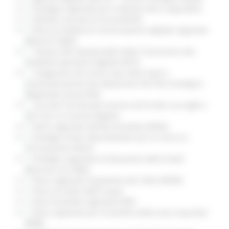
Strategia regionale per la Banda Ultra Larga (BUL)
Obiettivi annuali di Accessibilità
Polo accreditato di conservazione digitale regionale
(Marche DigiP)
Nomina dei Responsabili della Transizione alla
modalità operativa Digitale (RTD)
Erogazione dei servizi Iaas-PaaS-SaaS e
razionalizzazione dei datacenter del Polo Strategico
Regionale (cloud PSR)
Accordo Territoriale triennio 2019-2022 con AgID e
ACT per la Crescita Digitale
Piano regionale attività estrattive (PRAE)
Strategia Smart Specialisation per la ricerca e
l'innovazione (RIS3)
Strategia regionale di attuazione dello Small
Business Act (SBA)
Piano regionale di gestione dei rifiuti (PRGR)
Piano di tutela delle acque
Piano forestale regionale (PFR)
Piano regionale per la bonifica delle aree inquinate
(PRB)