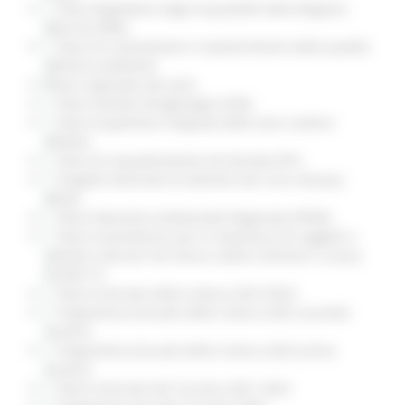
Piano Regolatore degli Acquedotti della Regione
Marche (PRA)
Piano di risanamento e mantenimento della qualità
dell’aria ambiente
Piano regionale dei porti
Piano Assetto Idrogeologico (PAI)
Piano di gestione integrata delle aree costiere
(PGIAC)
Piano di inquadramento territoriale (PIT)
Progetto Generale di Gestione dei corsi d’acqua
(PGG)
Piano Paesistico Ambientale Regionale (PPAR)
Piano straordinario per la ripartenza di soggetti e
attività culturali che hanno subito restizioni a causa
COVID-19
Piano triennale della Cultura 2021/2023
Programma Annuale della Cultura 2022 secondo
stralcio
Programma Annuale della Cultura 2022 primo
stralcio
Piano triennale del Turismo 2021-2023