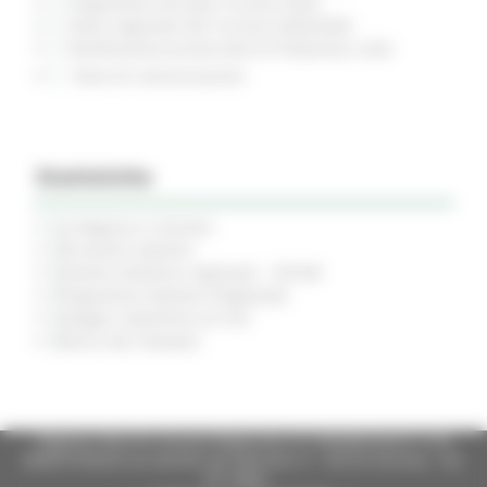
Programma annuale Turismo 2024
Piano regionale del Turismo 2026/2028
Pianificazione provinciale di Protezione civile
Piano di comunicazione
Statistiche
La Regione in Numeri
Strumenti statistici
Sistema Statistico regionale - SISTAR
Programma Statistico Regionale
Indagini statistiche on line
Elenco dei rilevatori
Regione Marche Giunta Regionale (CF 80008630420 P.IVA
00481070423) via Gentile da Fabriano, 9 - 60125 Ancona - tel.
071.8061