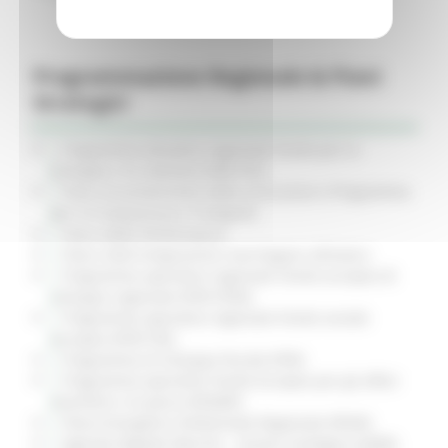
Programmazione Regionale & Piani
Strategici
Programma attuativo regionale Fondo per lo
sviluppo e la coesione (PAR FSC)
Piano di prevenzione della corruzione e Programma
per la trasparenza e l'integrità
Piano della Performance
Piano 2020 emigrazione marchigiani all’estero
Programma operativo regionale Fondo europeo di
sviluppo regionale (POR FESR)
Programma operativo regionale Fondo sociale
europeo (POR FSE)
Programma di Sviluppo Rurale (PSR)
Programma operativo Fondo Europeo per gli affari
marittimi e la pesca (FEAMP)
Piano Energetico Ambientale Regionale (PEAR)
Agenda Digitale Marche - visione strategica (ADM)