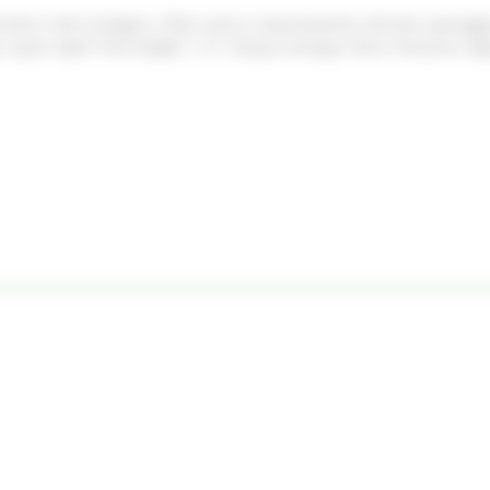
versità e rete ecologica, rifiuti, aerca, inquinamento, VIA-AIA, paesa
;<span style="line-height: 1.5;">Acqua, Energia, Porti, Prezzario 