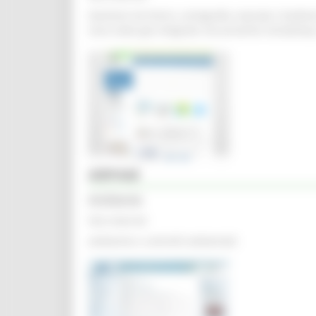
Gestione territorio, cartografia, espropri, biodi
sono state già integrate nel presente sito:&nbsp
ARPAM
Ambiente
Sito internet
ambiente e controlli ambientali