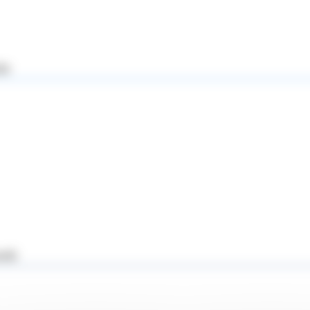
le
ook