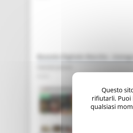
Bussola Digitale Marche - Insta
Digitalizzazione
Social
Questo sito
rifiutarli. Puo
qualsiasi mome