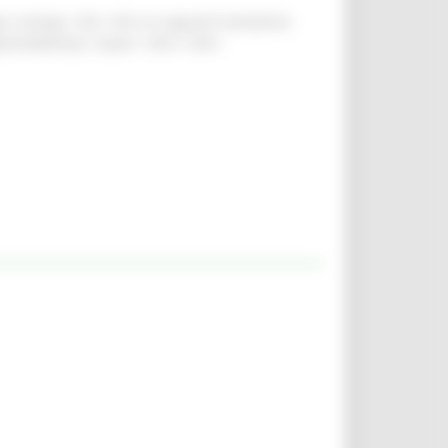
ggio, energia <div><div>Le seguenti tematiche
regionale&nbsp;</span></div></div>