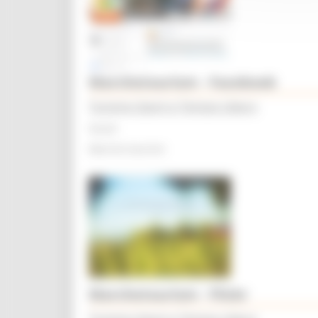
Marchetourism - Facebook
Turismo Sport e Tempo Libero
Social
Marche tourism
Marchetourism - Flickr