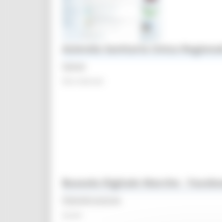
Azienda Sanitaria Unica Regiona
Salute
Sito internet
Bussola Digitale Marche - Faceb
Digitalizzazione
Social