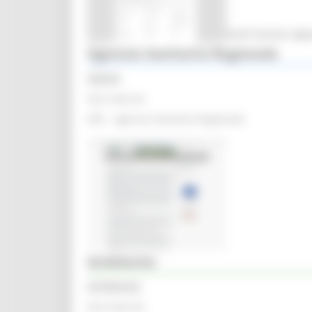
Rubrica
Elenco caselle PEC
Indice nazionale PA – riferimenti Giunta regi
Agenzia Sanitaria Regionale
Salute
Sito internet
ARS - Agenzia Sanitaria Regionale
Ambiente
Ambiente
Sito internet