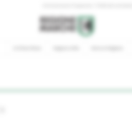
|
Amministrazione Trasparente
Profilo del committen
In Primo Piano
Regione Utile
Entra in Regione