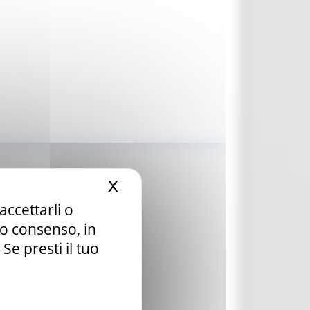
X
Nascondi il banner dei c
accettarli o
tuo consenso, in
e presti il tuo