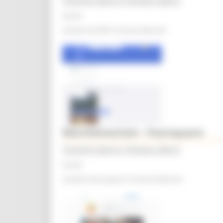
Turismo Sport e Tempo Libero
Social
Canale FLICKR Turismo Marche
Marchetourism - Foursquare
Turismo Sport e Tempo Libero
Social
Canale Foursquare Turismo Marche