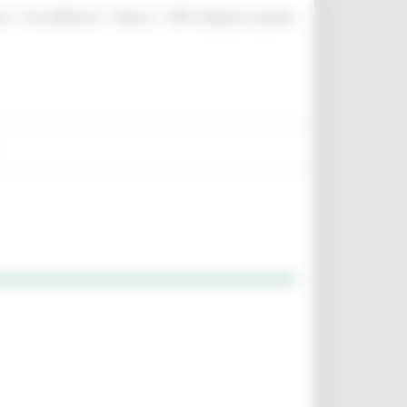
|
|
|
te
ProcediMarche
Rubrica
URP: la Regione risponde