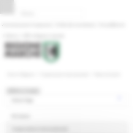
Pannello di gestione dei cookies
|
|
Amministrazione Trasparente
Profilo del committente
ProcediMarche
|
|
Rubrica
URP: la Regione risponde
/
/
Entra in Regione
Cooperazione internazionale
News ed eventi
MENU & Contatti
Home Page
Chi siamo
Cooperazione internazionale