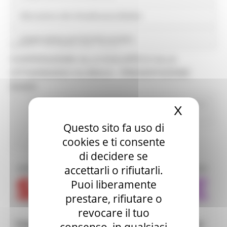
Educazione alla Cittadinanza Globale
Cooperazione territoriale europea
LUNEDÌ 7 OTTOBRE 2024 09:23
COOPERAZIONE ALLO SVILUPPO E ALLA
CITTADINANZA GLOBALE - PRESENTAZIONE
BANDI
Cooperazione internazionale
Progetto Gear Up!
In
X
Nascond
primo piano
Europa ed Estero
Giovani
Questo sito fa uso di
Torna alle news
cookies e ti consente
di decidere se
accettarli o rifiutarli.
Puoi liberamente
prestare, rifiutare o
revocare il tuo
Cooperazione allo Sviluppo e alla Cittadinanza
consenso, in qualsiasi