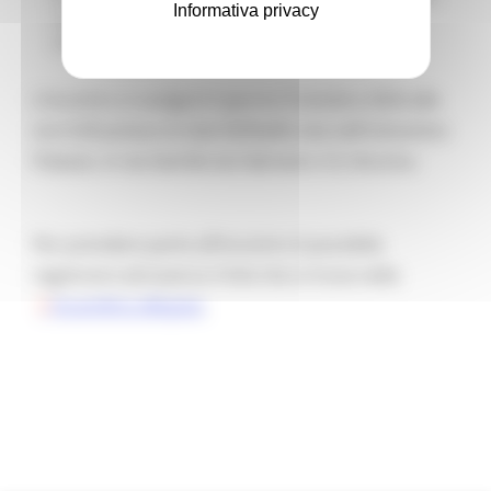
Informativa privacy
nazionale o internazionale, aventi sede operativa
nella Regione Marche.
L’incontro si svolgerà il giorno 9 ottobre 2024 alle
ore 9.45 presso la Sala Raffaello sita nell'omonimo
Palazzo, in via Gentile da Fabriano n.9, Ancona.
Per prendere parte all’incontro è possibile
registrarsi attraverso il link che si trova nella
locandina allegata
.