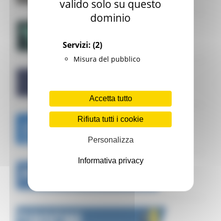
valido solo su questo
dominio
Servizi:
(2)
Misura del pubblico
Accetta tutto
Rifiuta tutti i cookie
Personalizza
Informativa privacy