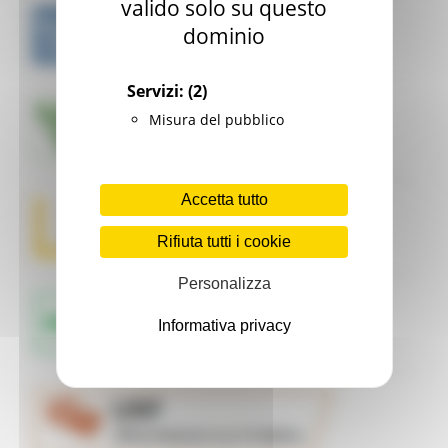
valido solo su questo
dominio
Servizi:
(2)
Misura del pubblico
Accetta tutto
Rifiuta tutti i cookie
Personalizza
Informativa privacy