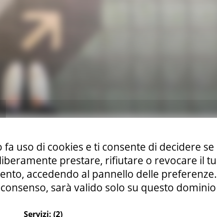
cuochi, macellai per varie località della Germania.
 fa uso di cookies e ti consente di decidere se 
i liberamente prestare, rifiutare o revocare il 
nto, accedendo al pannello delle preferenze. S
consenso, sarà valido solo su questo dominio
ione professionale
Continua..
Servizi:
(2)