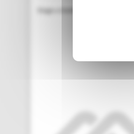
Stage a Dublino (o Bruxelles) p