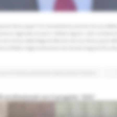
 giovani disoccupati. È lo stanziamento previsto da una delibe
essore regionale al Lavoro, Stefano Aguzzi. L’atto contiene l
ti nei Comuni della Regione Marche che non fanno parte delle
ne (SNAI) e degli Investimenti territoriali integrati (ITI) urba
Lavoro Formazione professionale
Opportunità per il territorio
i professionali con il progetto "KISS"