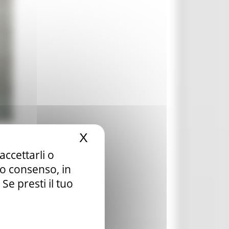
X
Nascondi il banner dei c
accettarli o
tuo consenso, in
e presti il tuo