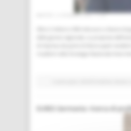
MARTEDÌ 15 DICEMBRE 2020 11:22
Oltre 2 milioni e 900 mila euro a favore di
della giunta regionale, su proposta dell’ass
di impresa da parte di disoccupati residen
ricadenti nella Strategia Nazionale Aree Inter
In primo piano
Attività Produttive
Giovani
EURES Germania: ricerca di profil