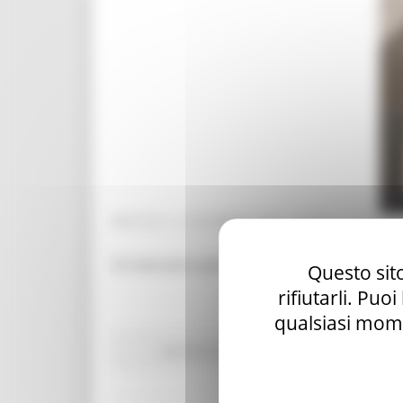
MARTEDÌ 15 DICEMBRE 2020 10:37
Si ricercano autisti di autobus camionisti, 
Questo sito
rifiutarli. Puo
qualsiasi mome
Attività Eures
Centri Impiego
Lavoro Formaz