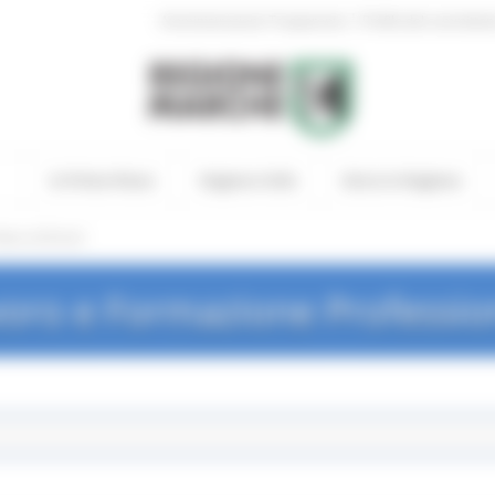
|
Amministrazione Trasparente
Profilo del committen
In Primo Piano
Regione Utile
Entra in Regione
ews ed Eventi
oro e Formazione Professio