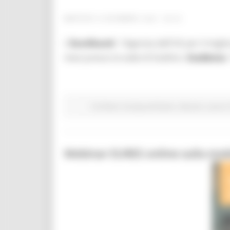
MARTEDÌ 8 DICEMBRE 2020 08:00
L'
Eurofound
- l'Agenzia dell'UE per il migl
mesi presso la sede di Dublino.
Scadenza
:
EU Direct
Europa ed Estero
Giovani
Lavoro 
Webinar EURES online sulla mobi