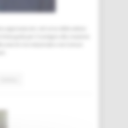
ra approvata ieri, nel corso della seduta
e linee guida per il sostegno alla creazione
 aree di crisi industriale e nei Comuni
ni.
Continua..