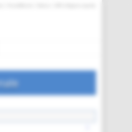
|
|
|
te
ProcediMarche
Rubrica
URP: la Regione risponde
nale