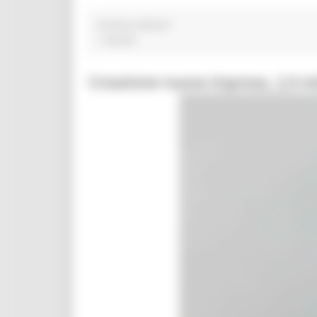
sistema abitare”
1 post(s)
Creazione nuove imprese, 2,9 mil