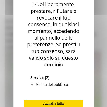
Puoi liberamente
prestare, rifiutare o
revocare il tuo
SI TORNA A SCUOLA REGOLARMENTE E IN
consenso, in qualsiasi
SICUREZZA, LATINI: “GRAZIE AD INTERVENTI
momento, accedendo
COME QUELLO DEI SANIFICATORI RIUSCIAMO A
al pannello delle
GARANTIRE IL REGOLARE INIZIO DELLE
preferenze. Se presti il
LEZIONI”
tuo consenso, sarà
valido solo su questo
dominio
Servizi:
(2)
Misura del pubblico
Accetta tutto