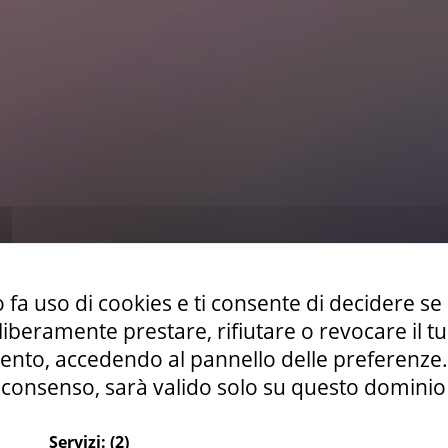
 fa uso di cookies e ti consente di decidere se 
i liberamente prestare, rifiutare o revocare il 
nto, accedendo al pannello delle preferenze. S
consenso, sarà valido solo su questo dominio
o spettacolo non si fermano è il progetto voluto e finanzia
asce quale prima concreta risposta all’attuale interruzione d
Servizi:
(2)