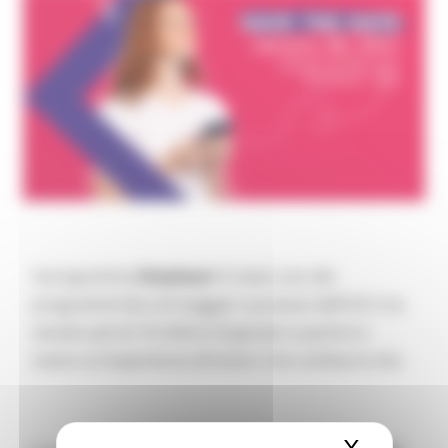
Il programma
Erasmus+
è stato uno dei
programmi faro di maggior successo dell'UE e ha
aiutato più di 10 milioni di giovani a partire e
vivere un'esperienza all'estero che cambia la vita.