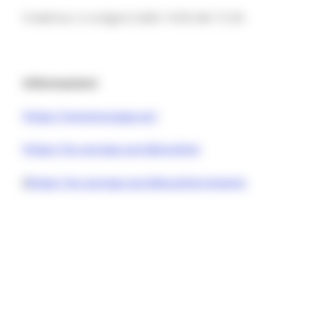
Il webinar si svolgerà dalle 14.00 alle 15.30.
Informazioni:
https://erasmusapp.eu/
https://ec.europa.eu/education
(
https://ec.europa.eu/education/events