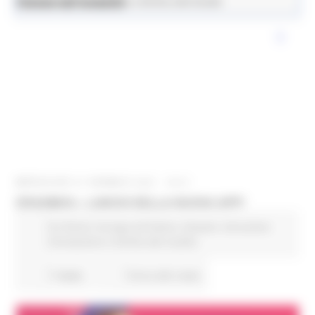
News ed eventi
Istruzione Formazione e Diritto allo Studio
MERCOLEDÌ 27 GENNAIO 2021 18:01
ERASMUS+: LANCIO DELLA NUOVA APP!
EU Direct
Europa ed Estero
Giovani
Istruzione
Formazione e Diritto allo studio
7 views
Torna alle news