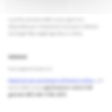
La prima versione della nuova app è ora
disponibile per il download sul proprio cellulare
da
Google Play e Apple App Store
o online.
WEBINAR
Vuoi saperne di più su?
Registrati per partecipare all'evento online
di
lancio della nuova
app Erasmus+ entro il 28
gennaio 2021 alle 11:00, (CET).