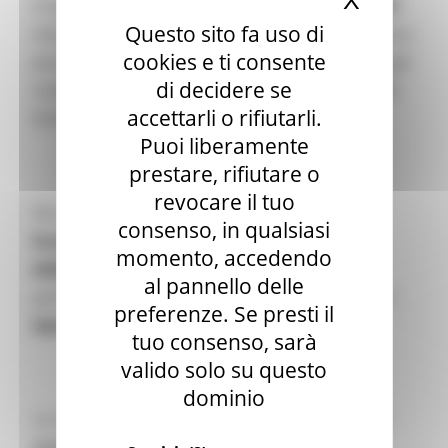
X
Nascond
Il nuovo
programma Erasmus+ per il 2021-2027
Questo sito fa uso di
mira a raggiungere un numero ancora maggiore e
cookies e ti consente
più ampio di ragazzi e ragazze e a garantire che gli
di decidere se
studenti di tutta Europa possano beneficiare più
accettarli o rifiutarli.
facilmente del
programma
Puoi liberamente
prestare, rifiutare o
revocare il tuo
Per questo è stata lanciata la nuova
app
consenso, in qualsiasi
Erasmus+
, uno dei
risultati chiave
momento, accedendo
della
European Student Card Initiative
e
al pannello delle
pensata per contribuire alla realizzazione di uno
preferenze. Se presti il
Spazio europeo dell'istruzione entro il 2025.
tuo consenso, sarà
valido solo su questo
dominio
La nuova app Erasmus+ garantirà infatti che gli
studenti di tutta Europa
possano accedere