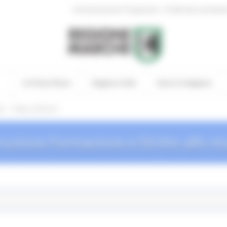
|
Amministrazione Trasparente
Profilo del committen
In Primo Piano
Regione Utile
Entra in Regione
/
io
News ed Eventi
truzione Formazione e Diritto allo st