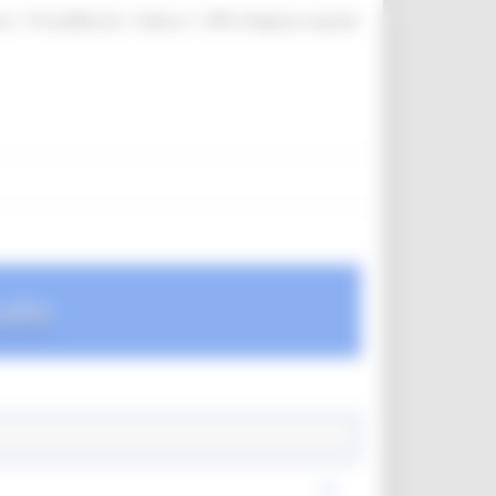
|
|
|
te
ProcediMarche
Rubrica
URP: la Regione risponde
udio