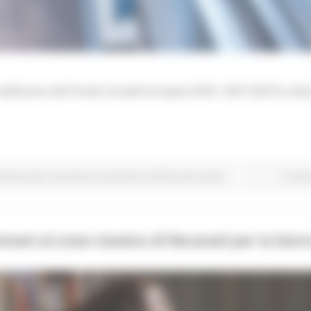
ti dall’avvio del Fondo Sociale Europeo (FSE+ 2021/2027) e d
ndi Europei
Istruzione Formazione e Diritto allo studio
Contin
omani al Liceo classico di Recanati per la Gio