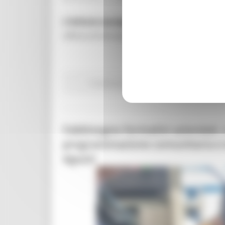
L'Istituto europeo di innovazione e tecno
offerta di istruzione e formazione che com
Fondi Europei
EU Direct
Giovani
Istruzione 
Fabbisogno formativi aziendali, i
programmazione comunitaria e d
Aguzzi