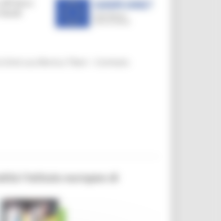
n la Dott.ssa Monica Tiberi - Comitato
ità l'Istituto europeo di