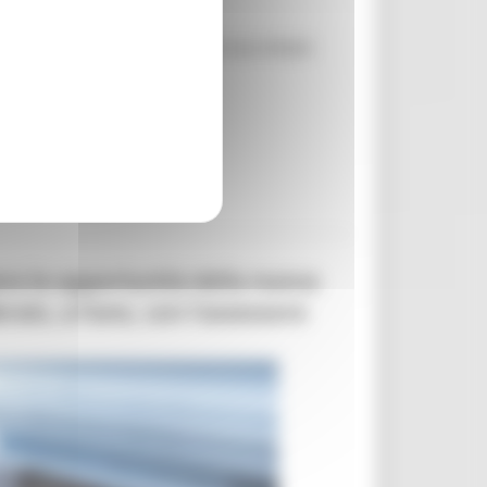
ta ad agevolare l'accesso alla sua ampia
Continua..
iere le opportunità della nuova
aio, a Fano, con l’assessore