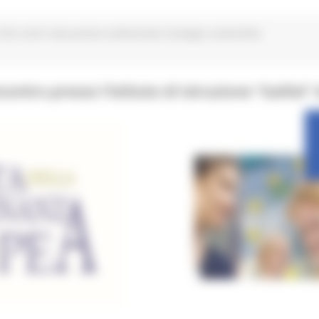
EA centri educazione ambientale strategia sostenibile
ontro presso l’Istituto di istruzione “Galilei” d