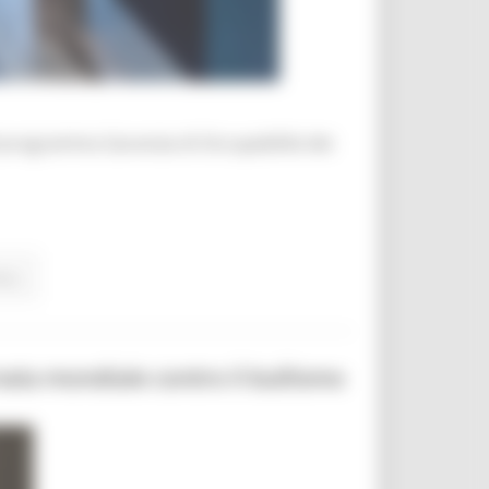
al programma Garanzia di Occupabilità dei
ua..
rnata mondiale contro il bullismo