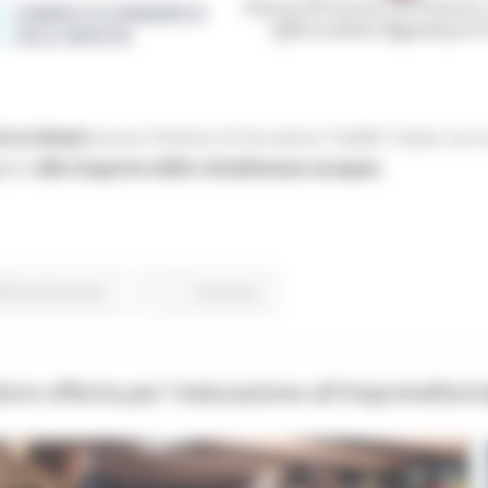
 to School
presso l’Istituto di istruzione “Galilei” di Jesi co
getto
Alla Scoperta della cittadinanza europea
.
ritto allo studio
Continua..
re offerta per l'educazione all'imprenditorial