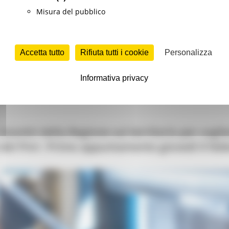
Misura del pubblico
logia (EIT)
lancia il
"Campus EIT"
, una nuova iniziativa vol
bina innovazione e imprenditorialità.
Accetta tutto
Rifiuta tutti i cookie
Personalizza
Informativa privacy
Formazione e Diritto allo studio
Lavoro Formazione professionale
ncontri della Regione sul territorio per cogl
el Pnrr. Primo appuntamento giovedì 9 febbr