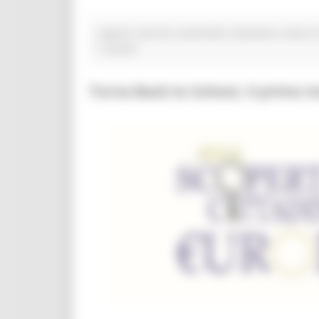
regione marche sostenibile settembre natura C
1 post(s)
Torna Back to School, il primo inc