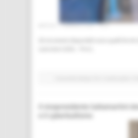
MARTEDÌ 7 FEBBRAIO 2023 12:03
Gli strumenti disponibili sono quelli forni
Lavoratori (GOL – Pnrr).
Comunicati stampa
Pnrr
In primo piano
Fo
Il vicepresidente Saltamartini d
e il cyberbullismo