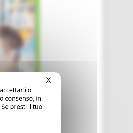
X
Nascondi il banner dei c
accettarli o
tuo consenso, in
e presti il tuo