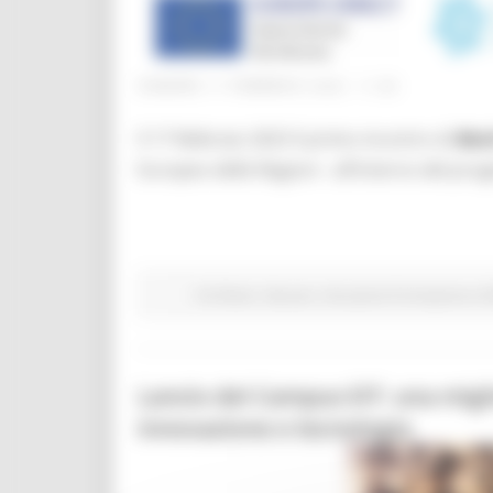
VENERDÌ 17 FEBBRAIO 2023 11:26
Il 17 febbraio 2023 il primo incontro di
Back
Europeo delle Regioni - all’interno del pro
EU Direct
Giovani
Istruzione Formazione e Di
Lancio del Campus EIT: una miglio
innovazione e tecnologia