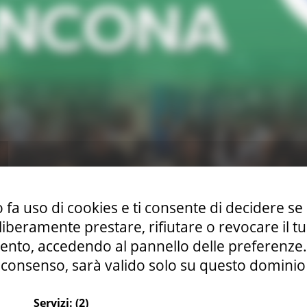
 fa uso di cookies e ti consente di decidere se 
i liberamente prestare, rifiutare o revocare il 
nto, accedendo al pannello delle preferenze. S
consenso, sarà valido solo su questo dominio
 e Digitalizzazione: un nuovo modello di consumo”
, l’in
verde e digitale
. La seconda tappa del progetto arriva ad
A
Servizi:
(2)