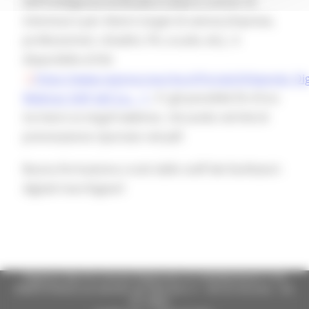
dell’Intelligenza Artificiale in diversi scenari di
interesse e per diversi target di utenza (imprese,
professionisti, cittadini, PA, scuole, etc), è
disponibile al link
https://www.regione.marche.it/Portals/0/Agenda_Dig
Webinar DAP def 2.p…
. E' già possibile fin d'ora
iscriversi ai singoli webinar, cliccando nel link di
prenotazione riportato nel pdf.
Buona formazione a tutti dallo staff dei facilitatori
digitali marchigiani!
Regione Marche Giunta Regionale (CF 80008630420 P.IVA
00481070423) via Gentile da Fabriano, 9 - 60125 Ancona - tel.
071.8061