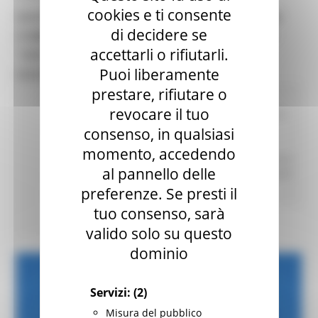
cookies e ti consente
SAVE THE DATE: PUBBLICATO IL PROGRAMMA
di decidere se
COMPLETO DEL CICLO DI WEBINAR GRATUITI
accettarli o rifiutarli.
"DRITTI AL PUNTO" PER LE COMPETENZE
Puoi liberamente
DIGITALI, DA APRILE A MAGGIO
prestare, rifiutare o
Bussola digitale
Competitività delle
revocare il tuo
imprese
Missione 1
Pnrr
Scuola della PA
Attività
Produttive
Energia
Enti Locali e PA
EU
consenso, in qualsiasi
Direct
Europa ed Estero
Giovani
Istruzione
momento, accedendo
Formazione e Diritto allo studio
Lavoro Formazione
al pannello delle
professionale
Opportunità per il territorio
Agenda
digitale
preferenze. Se presti il
tuo consenso, sarà
77 views
Torna alle news
valido solo su questo
dominio
Servizi:
(2)
Misura del pubblico