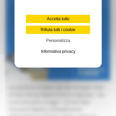
Accetta tutto
Rifiuta tutti i cookie
Personalizza
Informativa privacy
Il programma completo del ciclo formativo "
Dritti
al Punto: Bussola Digitale forma con DigComp
" – che
si terrà da aprile a maggio – sui temi della
transizione digitale e dell’applicazione