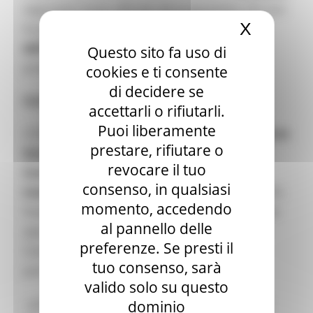
segnando l’avvio ufficiale del programma. Chi non
X
Nascond
ha potuto partecipare può
guardare il video
dell’incontro di apertura
e consultare la
Questo sito fa uso di
presentazione di kickoff.
cookies e ti consente
di decidere se
Cos’è l’EURegionsWeek?
accettarli o rifiutarli.
Puoi liberamente
L’EURegionsWeek è co-organizzata dalla
Direzione
prestare, rifiutare o
Generale Politica Regionale e Urbana della
revocare il tuo
Commissione Europea (DG REGIO)
e dal
consenso, in qualsiasi
Comitato Europeo delle Regioni (CdR)
. Dal 2003,
momento, accedendo
l’evento è cresciuto fino a diventare il più grande
al pannello delle
appuntamento dell’UE dedicato alla Politica di
preferenze. Se presti il
Coesione, attirando ogni anno migliaia di
tuo consenso, sarà
partecipanti, tra cui:
valido solo su questo
- politici e amministratori pubblici a tutti i livelli
dominio