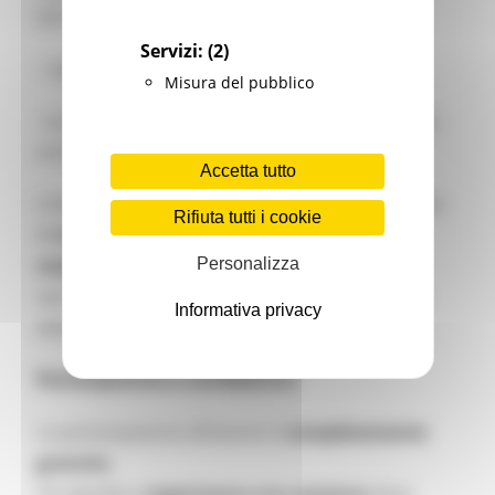
(UE, nazionale, regionale e locale);
Servizi:
(2)
- rappresentanti del settore privato;
Misura del pubblico
- accademici, giornalisti, cittadini e membri della
società civile.
Accetta tutto
L’evento rappresenta un’importante piattaforma
Rifiuta tutti i cookie
di
scambio di conoscenze, networking e
cooperazione tra regioni e città
, offrendo
Personalizza
sessioni, workshop, discussioni ad alto livello e
Informativa privacy
attività interattive.
Partecipazione e candidature
La partecipazione all’evento è
completamente
gratuita
.
Chi desidera
organizzare una sessione
deve