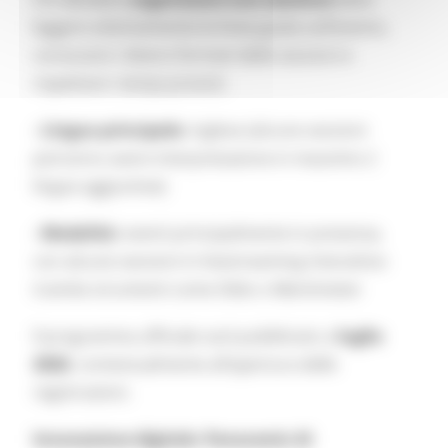
leggere attentamente le linee guida sull’evento,
conoscere i diversi formati delle sessioni e
rispettare i tempi previsti.
- Lingua principale:
inglese (alcune sessioni
potranno avere interpretazione in massimo 2
lingue aggiuntive)
- Modalità:
eventi principalmente in presenza,
con alcune sessioni in livestreaming interattivo
tramite strumenti come Slido o Mentimeter
Il programma ufficiale sarà pubblicato a
luglio
2026
, contestualmente all’apertura delle
registrazioni.
Innovazione digitale: Panoramic AI