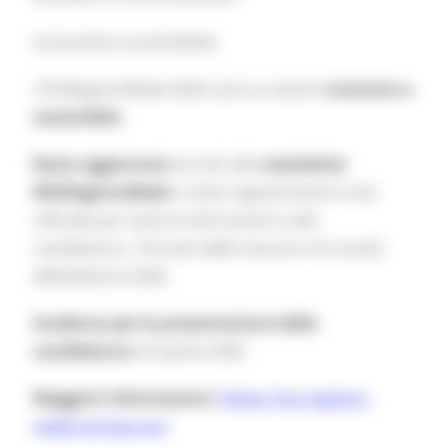
Inclusività e sostenibilità
L’EURegionsWeek 2026 sarà un evento
inclusivo e
sostenibile
:
Resta aggiornato
Iscriviti alla
newsletter
#EURegionsWeek
e visita regolarmente il sito
ufficiale per tutte le informazioni sulle
candidature, i formati delle sessioni e le novità
dell’edizione 2026.
Scadenza per la presentazione delle
candidature:
26 aprile 2026
Maggiori informazioni:
https://eu-regions-
week.europa.eu/