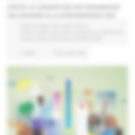
APERTE LE CANDIDATURE PER ORGANIZZARE
UNA SESSIONE ALLA EUREGIONSWEEK 2026
Fondi Europei
Enti Locali e PA
EU
Direct
Giovani
Istruzione Formazione e Diritto allo
studio
Lavoro Formazione professionale
2 views
Torna alle news