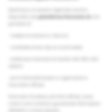
Quest’anno, le sessioni registrate saranno
disponibili sulla
piattaforma Panoramic AI
, che
permette di:
- rivedere le sessioni e i discorsi;
- condividere brevi clip sui social media;
- evidenziare interventi di membri del CdR e altri
relatori;
- porre domande basate su registrazioni e
trascrizioni ufficiali.
Panoramic AI utilizza solo fonti ufficiali, senza
creare nuovi contenuti, garantendo informazioni
affidabili e contestualizzate.