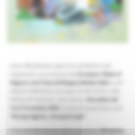
Sono ufficialmente aperte le candidature per
organizzare una sessione alla
European Week of
Regions and Cities (EURegionsWeek) 2026
, la 24ª
edizione dell’evento europeo di riferimento sulla
Politica di Coesione, che si terrà a
Bruxelles dal
12 al 14 ottobre 2026
. Il motto di quest’anno sarà
“Strong regions, strong Europe”
.
Il kick-off dell’edizione 2026 si è tenuto il
25 marzo
,