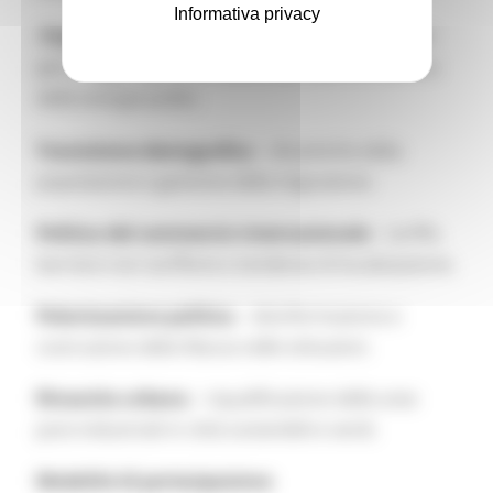
Informativa privacy
-Transizione energetica e climatica
– soluzioni
per il raggiungimento della neutralità climatica e
delle energie pulite.
Transizione demografica
– dinamiche della
popolazione e gestione della migrazione.
Politica del commercio internazionale
– tariffe,
barriere non tariffarie e tendenze di localizzazione.
Polarizzazione politica
– disinformazione e
costruzione della fiducia nelle istituzioni.
Rinascita urbana
– riqualificazione delle aree
post-industriali in città sostenibili e verdi.
Modalità di partecipazione