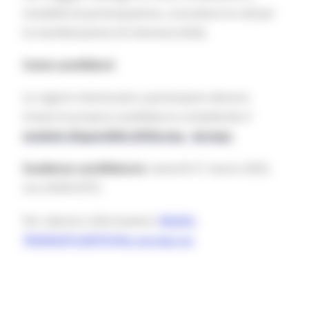
modalità di partecipazione, consultare la call per
la manifestazione di interesse (link).
Come candidarsi
Le regioni interessate a partecipare devono
inviare la propria candidatura compilando il
modulo disponibile (
EUSurvey - Survey
).
Scadenza candidature
: venerdì 21 marzo 2025,
ore 24:00 (CET).
Per ulteriori informazioni:
REGIO-
TRANSATLANTIC@ec.europa.eu