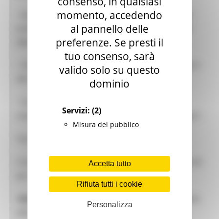
consenso, in qualsiasi
momento, accedendo
- Acquisire conoscenze strategiche sulle migliori
al pannello delle
pratiche di policy-making per affrontare le sfide
preferenze. Se presti il
della transizione industriale.
tuo consenso, sarà
- Collaborare con partner transatlantici ed esperti
valido solo su questo
del settore in un confronto costruttivo.
dominio
- Contribuire a trasformare la "geografia del
Servizi:
(2)
malcontento" in una "geografia delle opportunità".
Misura del pubblico
Temi chiave del progetto
L’iniziativa affronterà sei macro-temi fondamentali
Accetta tutto
per la transizione industriale:
Rifiuta tutti i cookie
-Cambiamento tecnologico
– transizione digitale,
Personalizza
adozione dell’IA e Industria 4.0.