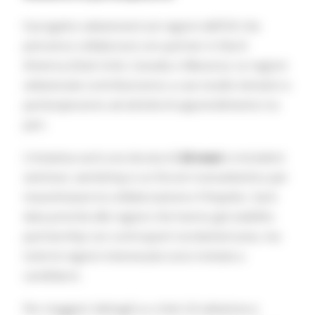
Il progetto selezionerà sei regioni dell’UE che
potranno collaborare con partner in Nord
America (Stati Uniti, Canada o Messico). Le regioni
selezionate contribuiranno a casi studio tematici e
parteciperanno ad attività di apprendimento tra
pari.
L’iniziativa avrà una durata di
24 mesi
e includerà
seminari, workshop e un forum transatlantico per
massimizzare la collaborazione e l’impatto. Sarà
data priorità alle regioni che hanno già stabilito
partnership con controparti nordamericane, ma
tutte le regioni interessate sono invitate a
candidarsi.
Per maggiori dettagli su criteri di selezione e