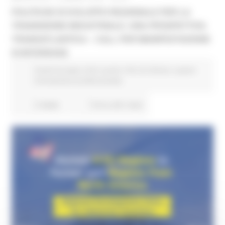
POLITICHE DI SVILUPPO REGIONALE PER LA
TRANSIZIONE INDUSTRIALE: UNA PROSPETTIVA
TRANSATLANTICA – CALL PER MANIFESTAZIONE
DI INTERESSE
Fondi Europei
Enti Locali e PA
EU Direct
Lavoro
Formazione professionale
3 views
Torna alle news