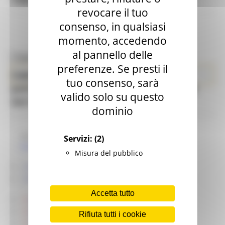
revocare il tuo
consenso, in qualsiasi
momento, accedendo
al pannello delle
Toggle navigation
MENU & Contatti
preferenze. Se presti il
Contributo per la valorizzazione del
Enti Locali e Pubblica Amministrazione
tuo consenso, sarà
patrimonio ideale, storico e culturale
valido solo su questo
del lavoro
dominio
Modulistica
Servizi:
(2)
Normativa di riferimento
Misura del pubblico
AllegatoA_domanda (DOCX)
AllegatoB_rendicontazione (DOCX)
Accetta tutto
Dgr_criteri_contributo_lavoro_2026 (PDF)
AllegatoA_DGR59_2.2.26 (PDF)
Rifiuta tutti i cookie
DecretoModulistica (PDF)