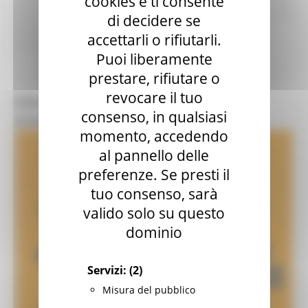
cookies e ti consente
territorio
di decidere se
accettarli o rifiutarli.
Continua..
Puoi liberamente
prestare, rifiutare o
revocare il tuo
EDIZIONE 2020-2021#ASOC2021. PROROGA
consenso, in qualsiasi
SCADENZA
momento, accedendo
al pannello delle
preferenze. Se presti il
tuo consenso, sarà
valido solo su questo
dominio
Servizi:
(2)
Misura del pubblico