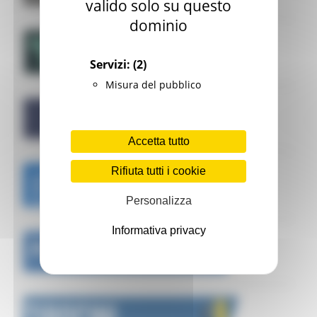
valido solo su questo
dominio
Servizi:
(2)
Misura del pubblico
Accetta tutto
Rifiuta tutti i cookie
Personalizza
Informativa privacy