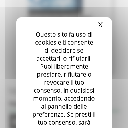
Marche Sicure, 1,2 milioni
per tecnologie e
X
Nascond
videosorveglianza: approvati
Questo sito fa uso di
i criteri del bando
cookies e ti consente
Comunicati stampa
In primo
di decidere se
piano
Enti Locali e
PA
Opportunità per il
accettarli o rifiutarli.
territorio
Puoi liberamente
prestare, rifiutare o
revocare il tuo
consenso, in qualsiasi
Tutte le news
momento, accedendo
Focus
al pannello delle
preferenze. Se presti il
tuo consenso, sarà