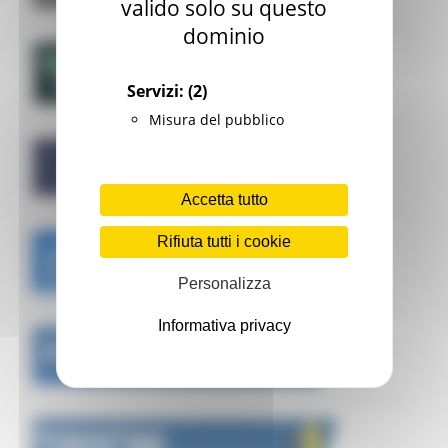
valido solo su questo
dominio
Servizi:
(2)
Misura del pubblico
Accetta tutto
Rifiuta tutti i cookie
Personalizza
Informativa privacy