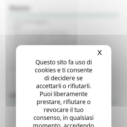
Risorse
Atti della Regione
BUR
Opportunità per il territorio
Servizi on Line
Siti tematici
Articolazione degli Uffici
X
Nascond
Rubrica
Questo sito fa uso di
Elenco caselle PEC
cookies e ti consente
Indice nazionale PA – riferimenti Giunta regionale
di decidere se
accettarli o rifiutarli.
Puoi liberamente
Informazione & Trasparenza
prestare, rifiutare o
revocare il tuo
Avvisi e Atti di Notifica - Regione Marche
Bandi di concorso aperti
consenso, in qualsiasi
Bandi di concorso in svolgimento
momento, accedendo
Avvisi pubblici