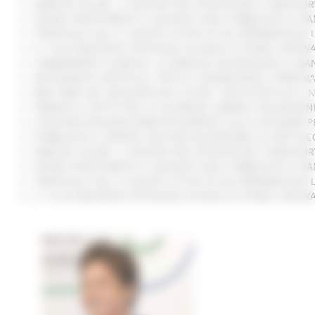
MARCHE SICURE, 1,2 MILIONI PER TECNOLOGIE E VIDEOSOR
FONDO INVESTIMENTI E LIQUIDITÀ 2026: PUBBLICATO IL B
TRENITALIA, DAL 31 AGOSTO ATTIVA IN VIA SPERIMENTALE
IL 118 DI MACERATA FESTEGGIA 30 ANNI DI STORIA, INNO
CAMBIAMENTI CLIMATICI, LE MARCHE SOSTENGONO IL MAN
ARTIGIANATO ARTISTICO, TIPICO E TRADIZIONALE: APPROV
BIKE PARK DEL MONTEFELTRO, OLTRE 7 KM DI PISTE ED I
FIRMATO IL PATTO PER LA SICUREZZA URBANA TRA REGION
CONCORSI REGIONE MARCHE RISERVATI ALLE CATEGORIE P
PUBBLICATO IL BANDO 2026 PER VALORIZZARE LO SPETTA
MARCHE SICURE, 1,2 MILIONI PER TECNOLOGIE E VIDEOSOR
FONDO INVESTIMENTI E LIQUIDITÀ 2026: PUBBLICATO IL B
TRENITALIA, DAL 31 AGOSTO ATTIVA IN VIA SPERIMENTALE
IL 118 DI MACERATA FESTEGGIA 30 ANNI DI STORIA, INNO