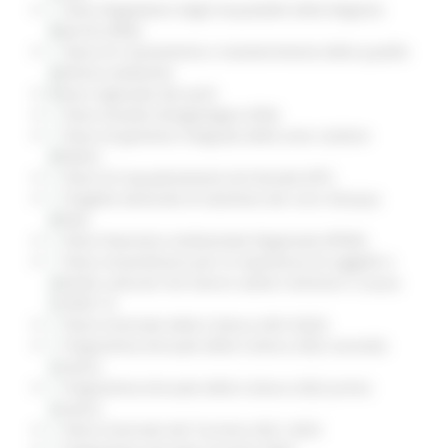
Piano Regolatore degli Acquedotti della Regione
Marche (PRA)
Piano di risanamento e mantenimento della qualità
dell’aria ambiente
Piano regionale dei porti
Piano Assetto Idrogeologico (PAI)
Piano di gestione integrata delle aree costiere
(PGIAC)
Piano di inquadramento territoriale (PIT)
Progetto Generale di Gestione dei corsi d’acqua
(PGG)
Piano Paesistico Ambientale Regionale (PPAR)
Piano straordinario per la ripartenza di soggetti e
attività culturali che hanno subito restizioni a causa
COVID-19
Piano triennale della Cultura 2021/2023
Programma Annuale della Cultura 2022 secondo
stralcio
Programma Annuale della Cultura 2022 primo
stralcio
Piano triennale del Turismo 2021-2023