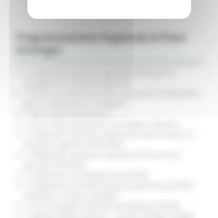
Programmazione Regionale & Piani
Strategici
Programma attuativo regionale Fondo per lo
sviluppo e la coesione (PAR FSC)
Piano di prevenzione della corruzione e Programma
per la trasparenza e l'integrità
Piano della Performance
Piano 2020 emigrazione marchigiani all’estero
Programma operativo regionale Fondo europeo di
sviluppo regionale (POR FESR)
Programma operativo regionale Fondo sociale
europeo (POR FSE)
Programma di Sviluppo Rurale (PSR)
Programma operativo Fondo Europeo per gli affari
marittimi e la pesca (FEAMP)
Piano Energetico Ambientale Regionale (PEAR)
Agenda Digitale Marche - visione strategica (ADM)