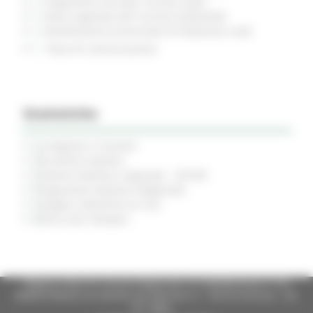
Programma annuale Turismo 2024
Piano regionale del Turismo 2026/2028
Pianificazione provinciale di Protezione civile
Piano di comunicazione
Statistiche
La Regione in Numeri
Strumenti statistici
Sistema Statistico regionale - SISTAR
Programma Statistico Regionale
Indagini statistiche on line
Elenco dei rilevatori
Regione Marche Giunta Regionale (CF 80008630420 P.IVA
00481070423) via Gentile da Fabriano, 9 - 60125 Ancona - tel.
071.8061