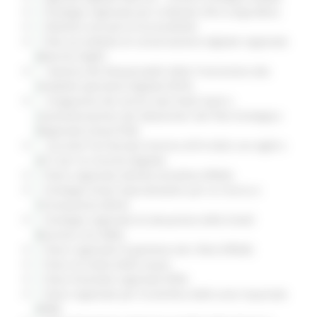
Strategia regionale per la Banda Ultra Larga (BUL)
Obiettivi annuali di Accessibilità
Polo accreditato di conservazione digitale regionale
(Marche DigiP)
Nomina dei Responsabili della Transizione alla
modalità operativa Digitale (RTD)
Erogazione dei servizi Iaas-PaaS-SaaS e
razionalizzazione dei datacenter del Polo Strategico
Regionale (cloud PSR)
Accordo Territoriale triennio 2019-2022 con AgID e
ACT per la Crescita Digitale
Piano regionale attività estrattive (PRAE)
Strategia Smart Specialisation per la ricerca e
l'innovazione (RIS3)
Strategia regionale di attuazione dello Small
Business Act (SBA)
Piano regionale di gestione dei rifiuti (PRGR)
Piano di tutela delle acque
Piano forestale regionale (PFR)
Piano regionale per la bonifica delle aree inquinate
(PRB)