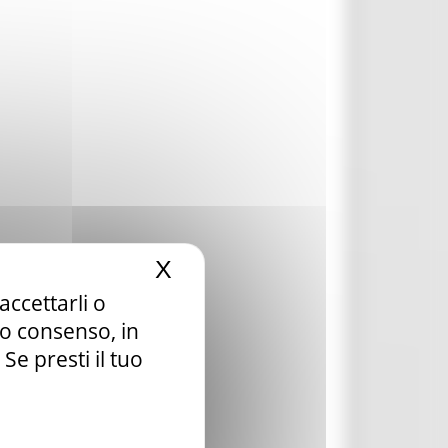
X
Nascondi il banner dei c
accettarli o
tuo consenso, in
e presti il tuo