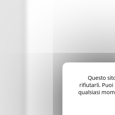
Questo sito
rifiutarli. Puo
qualsiasi mome