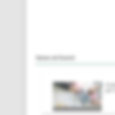
News ed Eventi
Fond
per 