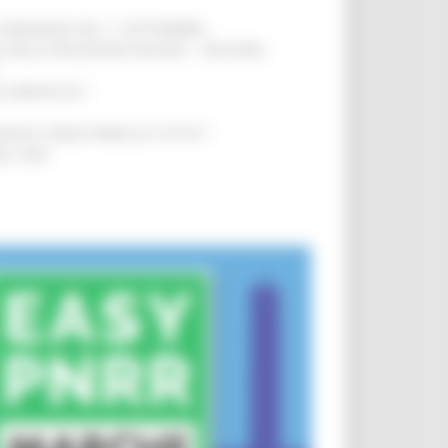
LE DOMANDE DAL 1° SETTEMBRE
!
SA DELLA RELAZIONE MILANO – PESCARA
!
O ADRIATICO”
!
NITA’ VIENE PRIMA DI TUTTO”
!
DEL 35%
!