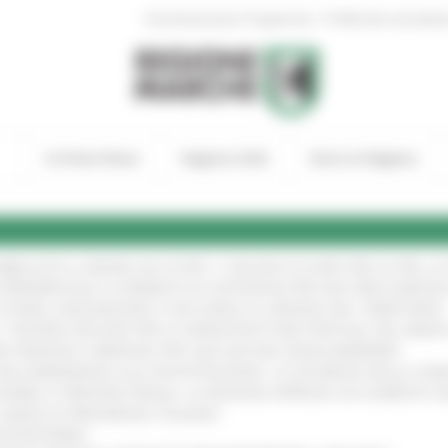
|
Amministrazione Trasparente
Profilo del committen
In Primo Piano
Regione Utile
Entra in Regione
UBBLICATO IL BANDO DA OLTRE 11 MILIONI DI EURO PER LE PMI, 
A SPERIMENTALE LA FERMATA DI CIVITANOVA PER DUE FRECCIAROS
I STORIA, INNOVAZIONE E SOCCORSO AL SERVIZIO DEL TERRITORIO
!
RO: “RISORSE DECISIVE PER LE INFRASTRUTTURE PORTUALI DEL MEDI
IONE RINNOVA L'IMPEGNO PER UNA NATURA SENZA BARRIERE
!
"DALL’EMERGENZA ALLA RICOSTRUZIONE. LA SICUREZZA DELLA COMU
 DISABILI E PERSONE FRAGILI: LA REGIONE APPROVA UN AUMENTO 
L’ANNO DI PRESIDENZA ITALIANA
!
’ENTROTERRA
!