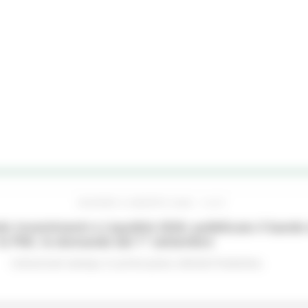
GIOVEDÌ 6 AGOSTO 2026 14:07
o Investimenti e Liquidità 2026: pubblicato il bando 
le PMI, le domande dal 1° settembre
Comunicati stampa
In primo piano
Attività Produttive