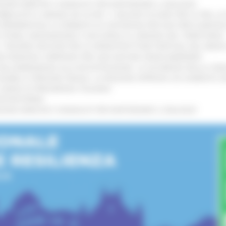
GIONE MARCHE E SINDACATI PER RAFFORZARE IL DIALOGO
!
UBBLICATO IL BANDO DA OLTRE 11 MILIONI DI EURO PER LE PMI, 
A SPERIMENTALE LA FERMATA DI CIVITANOVA PER DUE FRECCIAROS
I STORIA, INNOVAZIONE E SOCCORSO AL SERVIZIO DEL TERRITORIO
!
RO: “RISORSE DECISIVE PER LE INFRASTRUTTURE PORTUALI DEL MEDI
IONE RINNOVA L'IMPEGNO PER UNA NATURA SENZA BARRIERE
!
"DALL’EMERGENZA ALLA RICOSTRUZIONE. LA SICUREZZA DELLA COMU
 DISABILI E PERSONE FRAGILI: LA REGIONE APPROVA UN AUMENTO 
L’ANNO DI PRESIDENZA ITALIANA
!
’ENTROTERRA
!
GIONE MARCHE E SINDACATI PER RAFFORZARE IL DIALOGO
!