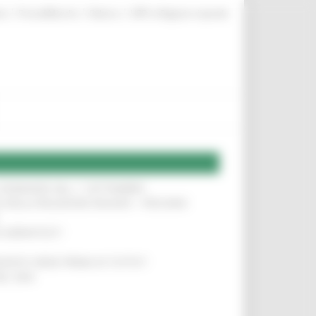
|
|
|
te
ProcediMarche
Rubrica
URP: la Regione risponde
LE DOMANDE DAL 1° SETTEMBRE
!
SA DELLA RELAZIONE MILANO – PESCARA
!
O ADRIATICO”
!
NITA’ VIENE PRIMA DI TUTTO”
!
DEL 35%
!