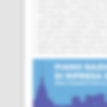
SANITÀ E WELFARE, NUOVA INTESA TRA RE
FONDO INVESTIMENTI E LIQUIDITÀ 2026: P
TRENITALIA, DAL 31 AGOSTO ATTIVA IN VI
IL 118 DI MACERATA FESTEGGIA 30 ANNI D
CIPESS, VIA LIBERA AI 106 MILIONI, BUGA
PARCHI SEMPRE PIÙ ACCESSIBILI, LA REG
ALLUVIONE 2022, ACQUAROLI AI SINDACI: 
PIÙ POSTI NELLE RESIDENZE PER ANZIANI,
EUSAIR, LA GIUNTA APPROVA IL PIANO PER 
PRESENTATO HAPPENNINO, FESTIVAL DELL
SANITÀ E WELFARE, NUOVA INTESA TRA RE