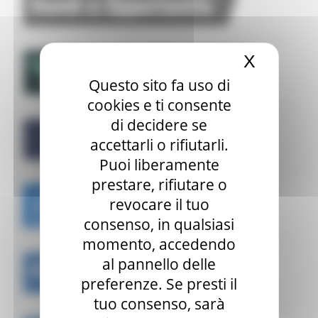
X
Nascond
Questo sito fa uso di
cookies e ti consente
di decidere se
accettarli o rifiutarli.
Puoi liberamente
prestare, rifiutare o
revocare il tuo
consenso, in qualsiasi
momento, accedendo
al pannello delle
preferenze. Se presti il
tuo consenso, sarà