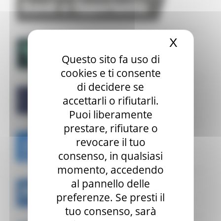
X
Nascond
Questo sito fa uso di
cookies e ti consente
di decidere se
accettarli o rifiutarli.
Puoi liberamente
prestare, rifiutare o
revocare il tuo
consenso, in qualsiasi
momento, accedendo
al pannello delle
preferenze. Se presti il
tuo consenso, sarà