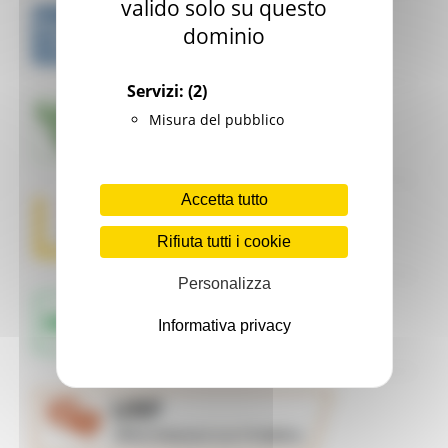
valido solo su questo
dominio
Servizi:
(2)
Misura del pubblico
Accetta tutto
Rifiuta tutti i cookie
Personalizza
Informativa privacy