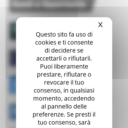
X
Nascond
Questo sito fa uso di
cookies e ti consente
di decidere se
accettarli o rifiutarli.
Puoi liberamente
prestare, rifiutare o
revocare il tuo
consenso, in qualsiasi
momento, accedendo
al pannello delle
preferenze. Se presti il
tuo consenso, sarà