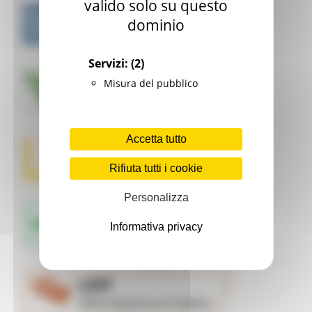
valido solo su questo
dominio
Servizi:
(2)
Misura del pubblico
Accetta tutto
Rifiuta tutti i cookie
Personalizza
Informativa privacy