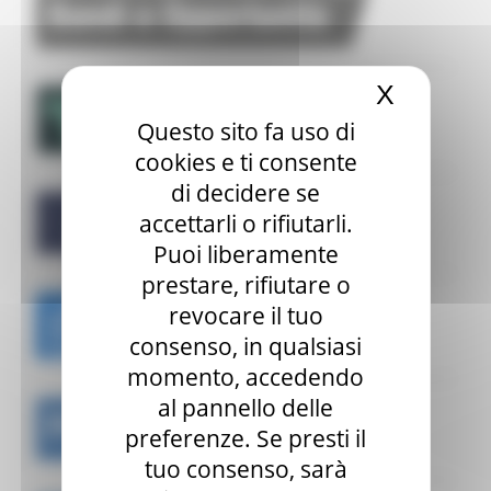
X
Nascond
Questo sito fa uso di
cookies e ti consente
di decidere se
accettarli o rifiutarli.
Puoi liberamente
prestare, rifiutare o
revocare il tuo
consenso, in qualsiasi
momento, accedendo
al pannello delle
preferenze. Se presti il
tuo consenso, sarà