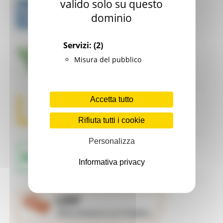
valido solo su questo
dominio
Servizi:
(2)
Misura del pubblico
Accetta tutto
Rifiuta tutti i cookie
Personalizza
Informativa privacy