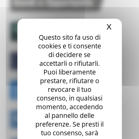
X
Nascond
Questo sito fa uso di
cookies e ti consente
di decidere se
accettarli o rifiutarli.
Puoi liberamente
prestare, rifiutare o
revocare il tuo
consenso, in qualsiasi
momento, accedendo
al pannello delle
preferenze. Se presti il
tuo consenso, sarà