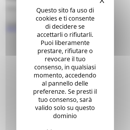
X
Nascond
Referenti protezione civile dei Comuni
Questo sito fa uso di
cookies e ti consente
di decidere se
accettarli o rifiutarli.
Puoi liberamente
prestare, rifiutare o
revocare il tuo
consenso, in qualsiasi
momento, accedendo
al pannello delle
preferenze. Se presti il
tuo consenso, sarà
valido solo su questo
dominio