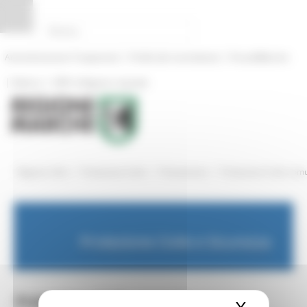
Pannello di gestione dei cookies
|
|
Amministrazione Trasparente
Profilo del committente
ProcediMarche
|
|
Rubrica
URP: la Regione risponde
/
/
/
Regione Utile
Protezione Civile
Prevenzione
Protezione Civile com
Protezione Civile e Sicurezza
Protezione Civile comuni