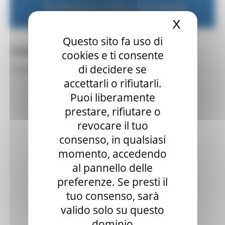
Protezione Civile e Sicurezza
X
Nascond
Questo sito fa uso di
Contatti volontariato
cookies e ti consente
di decidere se
Riferimenti alle organizzazioni volontariato
accettarli o rifiutarli.
Puoi liberamente
prestare, rifiutare o
revocare il tuo
consenso, in qualsiasi
momento, accedendo
al pannello delle
preferenze. Se presti il
tuo consenso, sarà
valido solo su questo
dominio