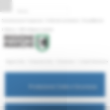
Pannello di gestione dei cookies
|
|
Amministrazione Trasparente
Profilo del committente
ProcediMarche
|
|
Rubrica
URP: la Regione risponde
/
/
/
Regione Utile
Protezione Civile
Prevenzione
Contatti Volontariato
Protezione Civile e Sicurezza