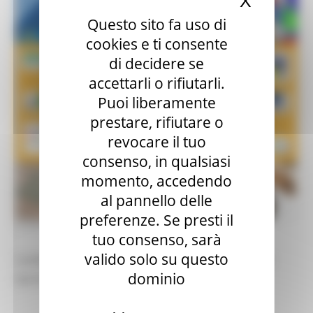
X
Nascond
Questo sito fa uso di
cookies e ti consente
di decidere se
accettarli o rifiutarli.
Puoi liberamente
prestare, rifiutare o
revocare il tuo
consenso, in qualsiasi
momento, accedendo
al pannello delle
preferenze. Se presti il
GIOVEDÌ 7 GENNAIO 2021 16:51
tuo consenso, sarà
valido solo su questo
Lunedì 18 gennaio 2021 EURES - Regione Marche
dominio
terrà il Webinar on line