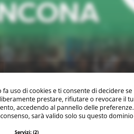
 fa uso di cookies e ti consente di decidere se 
i liberamente prestare, rifiutare o revocare il 
nto, accedendo al pannello delle preferenze. S
consenso, sarà valido solo su questo dominio
 e Digitalizzazione: un nuovo modello di consumo”
, l’in
verde e digitale
. La seconda tappa del progetto arriva ad
A
Servizi:
(2)