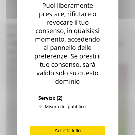
Puoi liberamente
prestare, rifiutare o
revocare il tuo
SI TORNA A SCUOLA REGOLARMENTE E IN
consenso, in qualsiasi
SICUREZZA, LATINI: “GRAZIE AD INTERVENTI
momento, accedendo
COME QUELLO DEI SANIFICATORI RIUSCIAMO A
al pannello delle
GARANTIRE IL REGOLARE INIZIO DELLE
preferenze. Se presti il
LEZIONI”
tuo consenso, sarà
valido solo su questo
dominio
Servizi:
(2)
Misura del pubblico
Accetta tutto