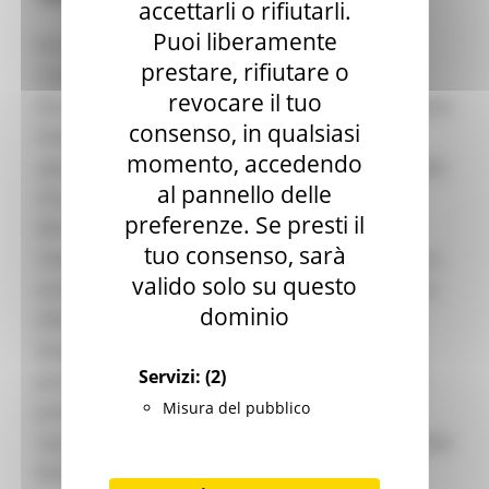
accettarli o rifiutarli.
Puoi liberamente
Ecco i progetti: #Podesti for Future Istituto
prestare, rifiutare o
Comprensivo Statale “Posatora-Piano-Archi”
revocare il tuo
Ancona; GAMING TOUR – AN Istituto Comprensivo
consenso, in qualsiasi
Statale "Carlo Urbani" Jesi (AN); Progetto
momento, accedendo
sperimentale per la didattica orientativa e digitale
al pannello delle
Ascoli Piceno Istituto Comprensivo Statale
preferenze. Se presti il
Monticelli “Don Luigi Giussani” Ascoli Piceno;
tuo consenso, sarà
Didattica orientativa e digitale provincia di Fermo
valido solo su questo
Istituto Comprensivo Statale “Falerone” Falerone
dominio
(FM); GAMING TOUR – MC Istituto Comprensivo
Statale “Enrico Mestica” Macerata. Per l’ambito
Servizi:
(2)
provinciale di Pesaro-Urbino il progetto è stato
Misura del pubblico
presentato da una scuola che non possedeva i
requisiti richiesti dall’avviso e non è stato possibile
finanziarlo.