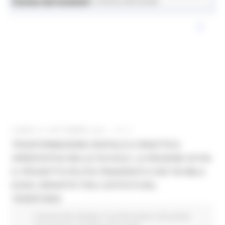
News ed eventi
Istruzione Formazione e Diritto allo Studio
LUNEDÌ 27 SETTEMBRE 2021 15:17
TRASFORMAZIONE DIGITALE E DIDATTICA
ORIENTATIVA NELLE SCUOLE. LA REGIONE AVVIA
IL PROGETTO PILOTA FINANZIATO CON 750 MILA
EURO, RIPARTITI TRA 5 ISTITUTI DEL
TERRITORIO
Comunicati stampa
In primo piano
Istruzione