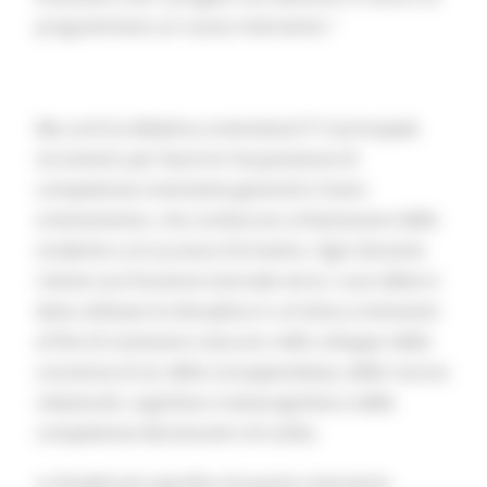
programmare un nuovo intervento.”
Ma cos’è la didattica orientativa? E’ il principale
strumento per favorire l’acquisizione di
competenze orientative generali e l’auto-
orientamento, che conducono al benessere dello
studente e al successo formativo. Ogni docente
riveste una funzione tutoriale verso i suoi allievi e
deve utilizzare la disciplina in un’ottica orientante
al fine di sostenere ciascuno nello sviluppo della
coscienza di sé, della consapevolezza, delle risorse
relazionali, cognitive e metacognitive e delle
competenze decisionali e di scelta.
La finalità più specifica di questo intervento