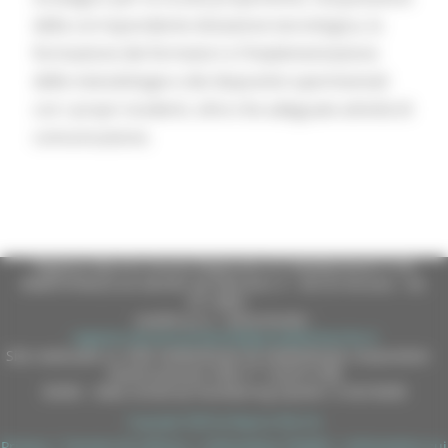
della corrispondente dotazione tecnologica, la
formazione dei formatori e l’implementazione
delle metodologie e dei dispositivi sperimentali
con i propri studenti, oltre che adeguate attività di
comunicazione.
Regione Marche Giunta Regionale (CF 80008630420 P.IVA
00481070423) via Gentile da Fabriano, 9 - 60125 Ancona - tel.
071.8061
casella p.e.c. istituzionale :
regione.marche.protocollogiunta@emarche.it
Sito realizzato su CMS DotNetNuke by DotNetNuke Corporation
Autorizzazione SIAE n° 1225/I/1298
DUNS - Data Universal Numbering System: 514216030
Copyright 2026 by Regione Marche
Privacy
|
Termini Di Utilizzo
|
Informativa TEAMS
|
Informativa sui