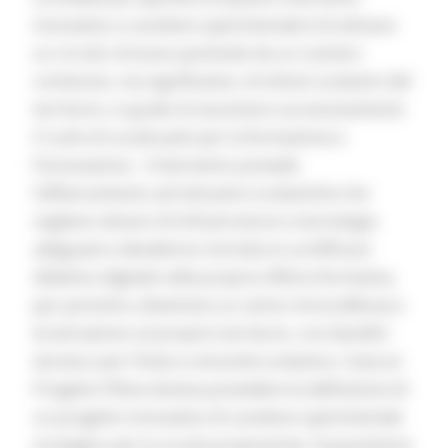
innovativo a carattere sperimentale è di attivare
un circolo virtuoso partendo da un numero
contenuto, ma significativo, di istituti scolastici del
territorio, in grado di assumere successivamente
il ruolo di scuole polo per la formazione e
l’innovazione. L’intervento prevede
l’affiancamento ad istituzioni scolastiche che
vogliano dotarsi di infrastrutture e tecnologia
adeguate e desiderino introdurre un’efficace
didattica digitale nella propria offerta formativa,
per portarle a diventare un centro di eccellenza e
di attrazione sul proprio territorio, con benefici
duraturi per l’intera comunità scolastica. Ciascun
Progetto Pilota doveva prevedere la definizione di
un progetto innovativo di carattere sperimentale
strategico per la scuola proponente, l’acquisizione