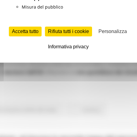
Misura del pubblico
Accetta tutto
Rifiuta tutti i cookie
Personalizza
Informativa privacy
e in Europe”
, un nuovo canale YouTube pensato per avvicinare
enuti brevi, dinamici e facili da comprendere. L’iniziativa n
le
decisioni dell’UE
influenzino la
vita quotidiana dei citta
Formazione e Diritto allo studio
Continua..