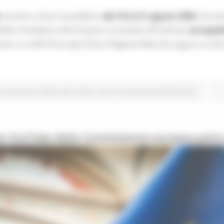
saranno chiusi al pubblico
dal 10 al 21 agosto 2026
. Duran
bile richiedere informazioni scrivendo all'indirizzo
europed
ocial. Lo staff di Europe Direct Regione Marche augura a tut
Formazione e Diritto allo studio
Lavoro Formazione professionale
le YouTube della Commissione europea parla 