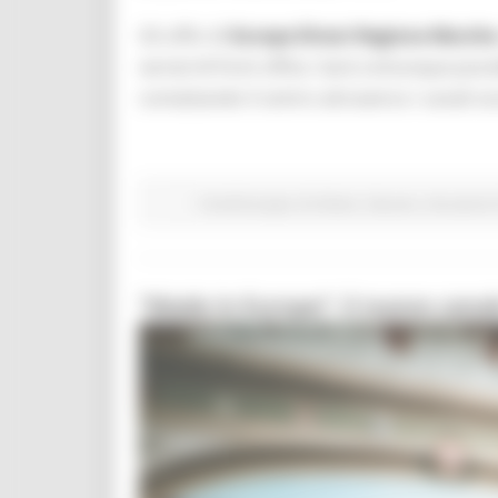
Gli uffici di
Europe Direct Regione Marche
servizi di front office. Sarà comunque possi
contattando il centro attraverso i canali s
Fondi Europei
EU Direct
Giovani
Istruzione 
“Made in Europe”: il nuovo cana