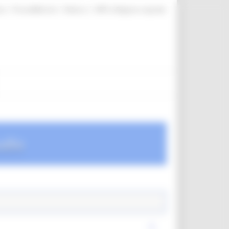
|
|
|
te
ProcediMarche
Rubrica
URP: la Regione risponde
udio