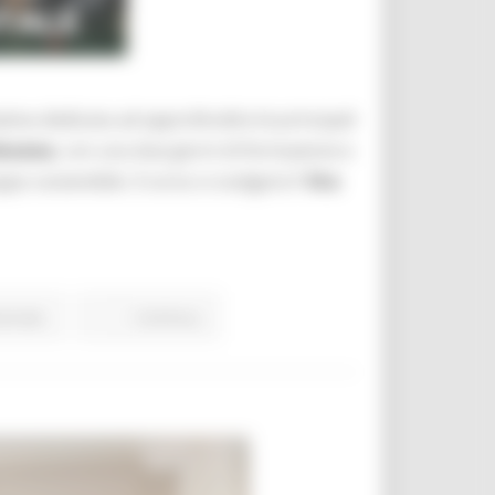
iziativa dedicata ad approfondire le principali
ncona
, con una due giorni di formazione e
ppo sostenibile. Il corso si svolgerà il
14 e
ionale
Continua..