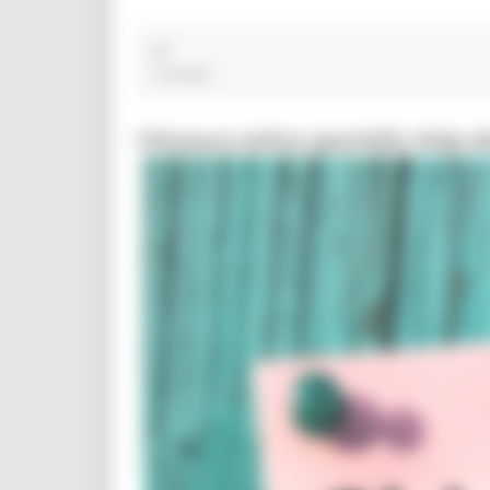
viti
1 post(s)
Chiusura estiva sportello Help