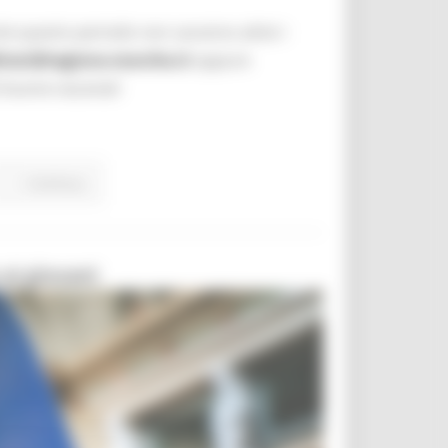
te questo periodo non saranno attivi i
irect@regione.marche.it
oppure
ti buone vacanze!
Continua..
ai giovani