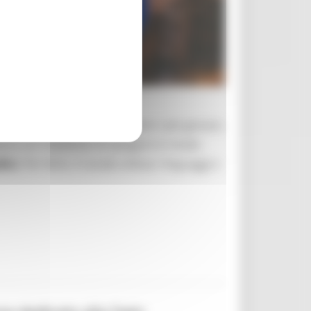
 i cittadini, e in particolare i più giovani,
asce con l’obiettivo di spiegare in modo
dini.
Per farlo, il canale utilizza i linguaggi e