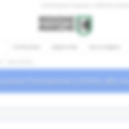
|
Amministrazione Trasparente
Profilo del committen
In Primo Piano
Regione Utile
Entra in Regione
/
io
News ed Eventi
truzione Formazione e Diritto allo st