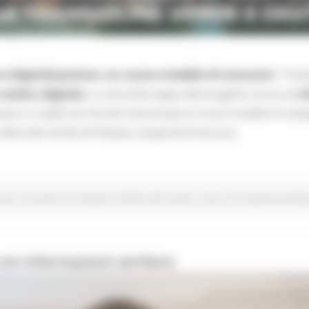
 e Digitalizzazione: un nuovo modello di consumo”
, l’in
verde e digitale
. La seconda tappa del progetto arriva ad
A
zioni e realtà territoriali interessate ai nuovi modelli di svilu
 nella Sala Verde di Palazzo Leopardi di Ancona.
vani
Istruzione Formazione e Diritto allo studio
Lavoro Formazione profess
on informazioni veritiere