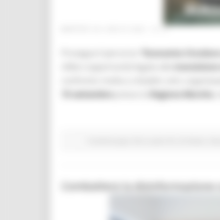
MARTEDÌ 28 LUGLIO 2026 16:13
Prosegue il percorso
“Economia Circolare
sfide e opportunità legate alla
transizione 
confronto rivolta a cittadini, enti, organizza
15 settembre
presso la
Regione Marche
,
Fondi Europei
Enti Locali e PA
EU Direct
Gio
Combattere la disinformazione c