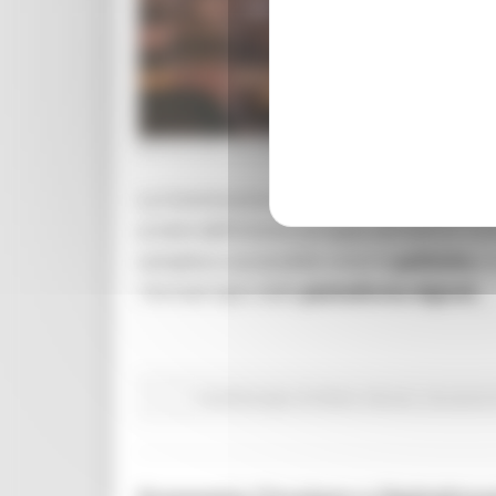
MERCOLEDÌ 29 LUGLIO 2026 08:00
La Commissione europea ha lanciato
“Mad
ai temi dell’Unione europea attraverso cont
semplice e accessibile come le
politiche
e 
i formati tipici delle
piattaforme digitali,
Fondi Europei
EU Direct
Giovani
Istruzione 