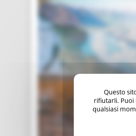
Questo sito
rifiutarli. Puo
qualsiasi mome