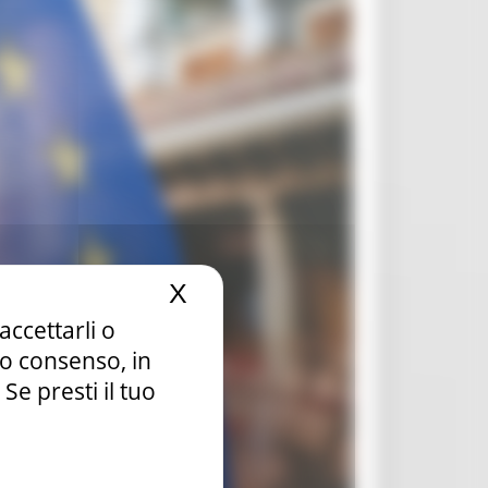
X
Nascondi il banner dei c
accettarli o
tuo consenso, in
e presti il tuo