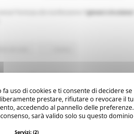
ienza? Partecipa alla manifestazione "
i giovani e le scienze
o
ritto allo studio
Continua..
 classe nelle scuole primarie
 fa uso di cookies e ti consente di decidere se 
i liberamente prestare, rifiutare o revocare il 
nto, accedendo al pannello delle preferenze. S
consenso, sarà valido solo su questo dominio
Servizi:
(2)