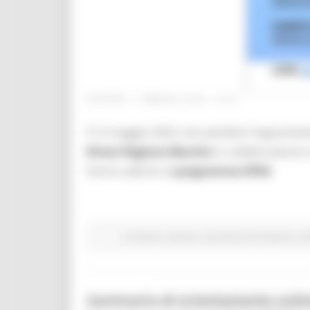
GIOVEDÌ 11 MAGGIO 2023 15:44
Il 12 maggio 2023, non perdere l'appuntam
Direct Regione Marche
in collaborazione
hanno aderito al
programma EPAS
EU Direct
Giovani
Istruzione Formazione e Di
Seminario di orientamento onlin