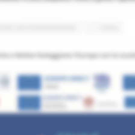
o studio
Lavoro Formazione professionale
Continua..
che e Molise festeggiano l’Europa con le scu