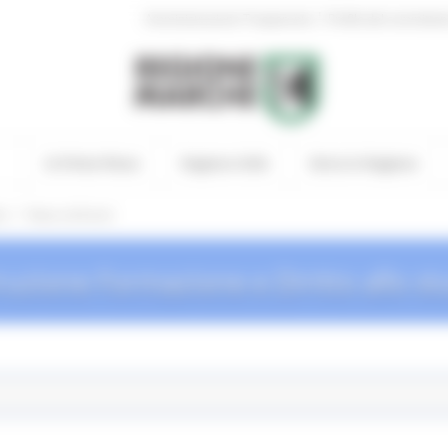
|
Amministrazione Trasparente
Profilo del committen
In Primo Piano
Regione Utile
Entra in Regione
/
io
News ed Eventi
truzione Formazione e Diritto allo st