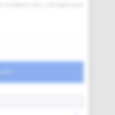
|
|
|
te
ProcediMarche
Rubrica
URP: la Regione risponde
udio