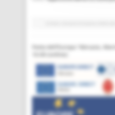
EU Direct
Istruzione Formazione e Diritto all
Festa dell’Europa “Abruzzo, Mar
10.00 (online):