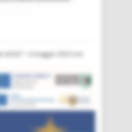
ole ASOC”– 9 maggio 2023 ore