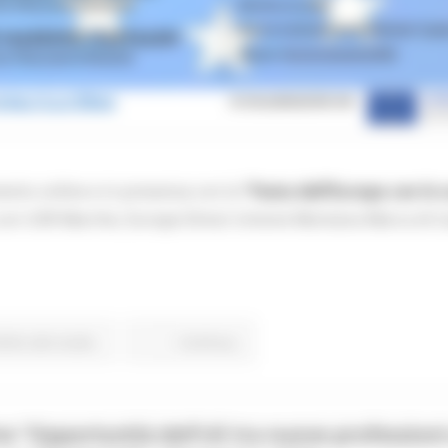
ento online e in presenza con la
“Festa dell’Europa
con le 
 con USR Marche, Europe Direct Unione Montana Marca di C
ritto allo studio
Continua..
e “Opportunità dell’UE tra nuove profession