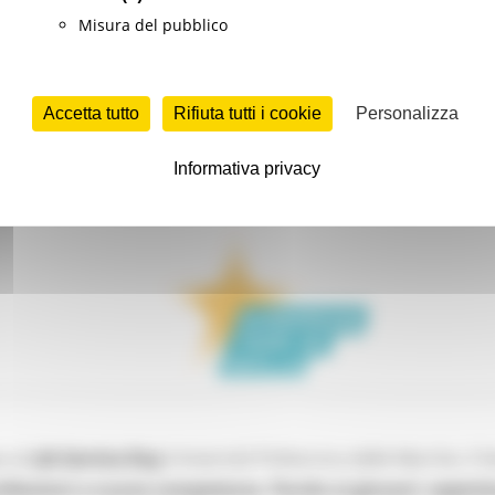
Misura del pubblico
Accetta tutto
Rifiuta tutti i cookie
Personalizza
Informativa privacy
 al J
ob Service Day
Università Politecnica delle Marche, il
S
fessioni e nuove competenze. Parola ai giovani: esperien