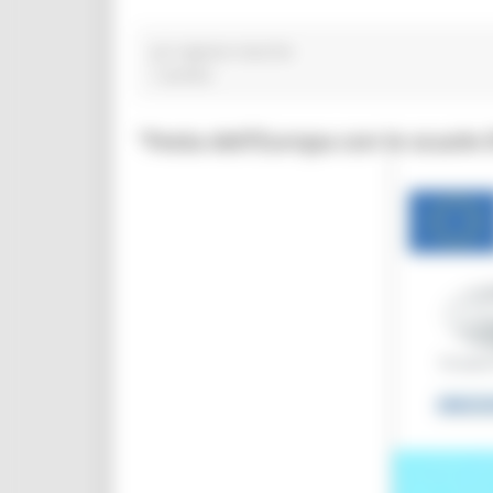
cpi regione marche
1 post(s)
“Festa dell’Europa con le scuol