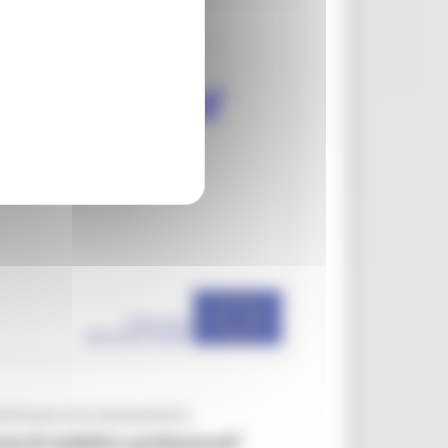
eminario di orientamento
ze di mobilità e professionali”