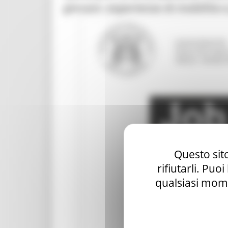
giovani: esperienze di mobilità 
Questo sito
rifiutarli. Puo
qualsiasi mome