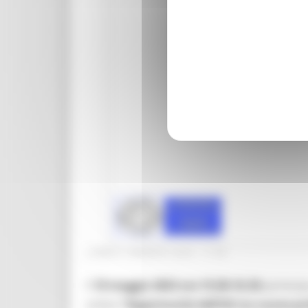
LUNEDÌ 8 MAGGIO 2023 17:39
Il
10 maggio 2023 ore 15.00-16.30
partecipa
online
“Opportunità dell’UE tra nuove pro