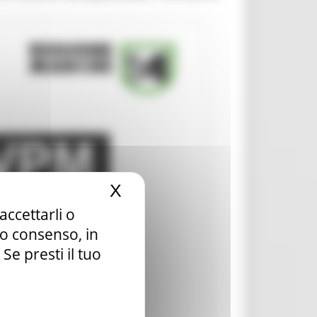
X
Nascondi il banner dei c
accettarli o
tuo consenso, in
e presti il tuo