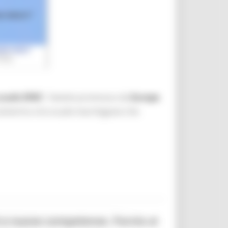
scuole
EPAS
”,
l'evento
promosso da
Europe
amerino e le scuole marchigiane che
i e nuove competenze. Parola ai